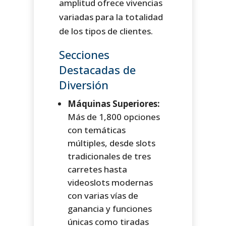
amplitud ofrece vivencias
variadas para la totalidad
de los tipos de clientes.
Secciones
Destacadas de
Diversión
Máquinas Superiores:
Más de 1,800 opciones
con temáticas
múltiples, desde slots
tradicionales de tres
carretes hasta
videoslots modernas
con varias vías de
ganancia y funciones
únicas como tiradas