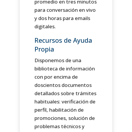
promedio en tres minutos
para conversación en vivo
y dos horas para emails
digitales.
Recursos de Ayuda
Propia
Disponemos de una
biblioteca de información
con por encima de
doscientos documentos
detallados sobre trámites
habituales: verificación de
perfil, habilitación de
promociones, solución de
problemas técnicos y