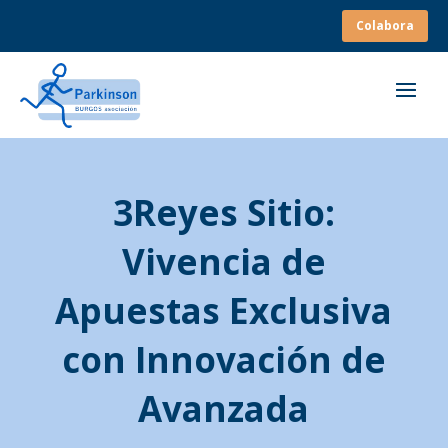
Colabora
3Reyes Sitio:
Vivencia de
Apuestas Exclusiva
con Innovación de
Avanzada