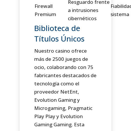
Resguardo frente
Firewall
Fiabilida
a intrusiones
Premium
sistema
cibernéticos
Biblioteca de
Títulos Únicos
Nuestro casino ofrece
más de 2500 juegos de
ocio, colaborando con 75
fabricantes destacados de
tecnología como el
proveedor NetEnt,
Evolution Gaming y
Microgaming, Pragmatic
Play Play y Evolution
Gaming Gaming. Esta