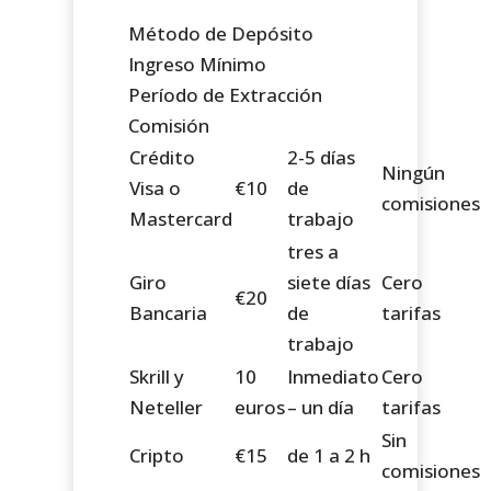
Método de Depósito
Ingreso Mínimo
Período de Extracción
Comisión
Crédito
2-5 días
Ningún
Visa o
€10
de
comisiones
Mastercard
trabajo
tres a
Giro
siete días
Cero
€20
Bancaria
de
tarifas
trabajo
Skrill y
10
Inmediato
Cero
Neteller
euros
– un día
tarifas
Sin
Cripto
€15
de 1 a 2 h
comisiones