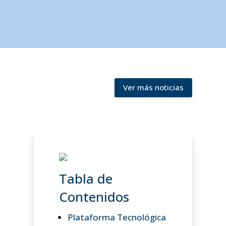
Ver más noticias
Tabla de
Contenidos
Plataforma Tecnológica