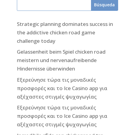
Strategic planning dominates success in
the addictive chicken road game
challenge today
Gelassenheit beim Spiel chicken road
meistern und nervenaufreibende
Hindernisse überwinden
Εξερεύνησε τώρα τις μοναδικές
προσφορές και το Ice Casino app για
αξέχαστες στιγμές ψυχαγωγίας
Εξερεύνησε τώρα τις μοναδικές
προσφορές και το Ice Casino app για
αξέχαστες στιγμές ψυχαγωγίας