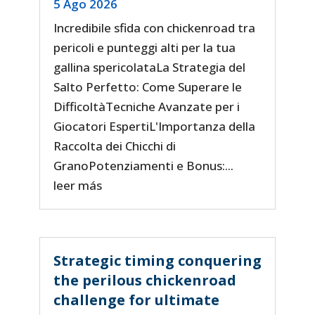
5 Ago 2026
Incredibile sfida con chickenroad tra
pericoli e punteggi alti per la tua
gallina spericolataLa Strategia del
Salto Perfetto: Come Superare le
DifficoltàTecniche Avanzate per i
Giocatori EspertiL'Importanza della
Raccolta dei Chicchi di
GranoPotenziamenti e Bonus:...
leer más
Strategic timing conquering
the perilous chickenroad
challenge for ultimate