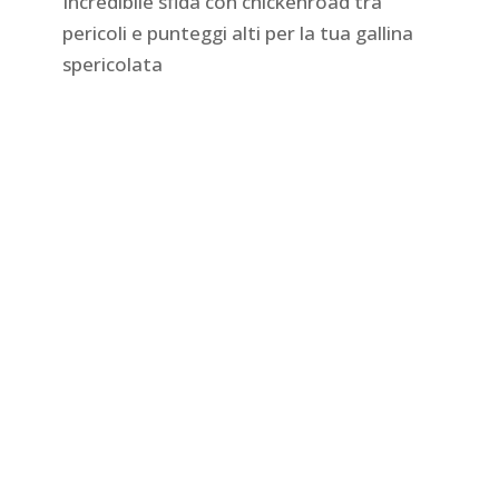
Incredibile sfida con chickenroad tra
pericoli e punteggi alti per la tua gallina
spericolata