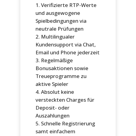
Verifizierte RTP-Werte
und ausgewogene
Spielbedingungen via
neutrale Prüfungen
Multilingualer
Kundensupport via Chat,
Email und Phone jederzeit
Regelmäßige
Bonusaktionen sowie
Treueprogramme zu
aktive Spieler
Absolut keine
versteckten Charges für
Deposit- oder
Auszahlungen
Schnelle Registrierung
samt einfachem