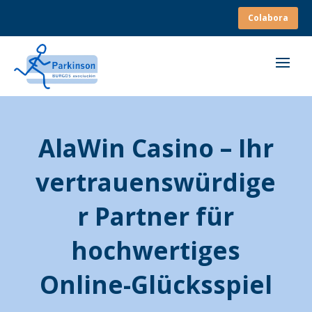
Colabora
AlaWin Casino – Ihr
vertrauenswürdige
r Partner für
hochwertiges
Online-Glücksspiel