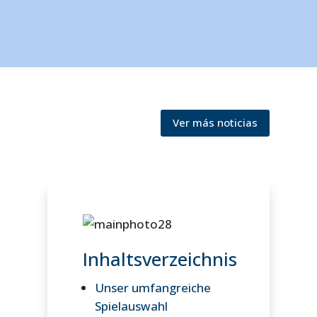
Ver más noticias
Inhaltsverzeichnis
Unser umfangreiche
Spielauswahl