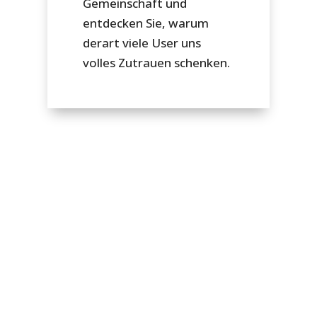
Gemeinschaft und
entdecken Sie, warum
derart viele User uns
volles Zutrauen schenken.