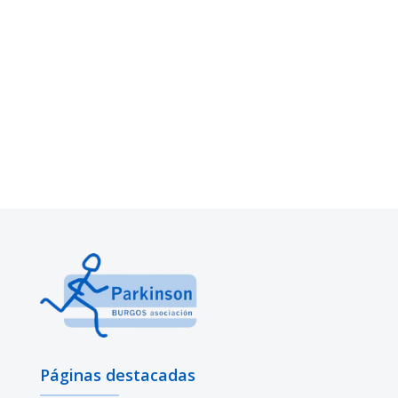
Páginas destacadas