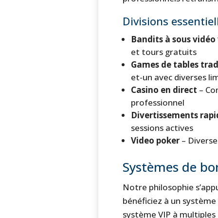
Divisions essentiel
Bandits à sous vidéo
et tours gratuits
Games de tables trad
et-un avec diverses lim
Casino en direct
– Com
professionnel
Divertissements rapi
sessions actives
Video poker
– Diverse
Systèmes de bon
Notre philosophie s’appu
bénéficiez à un système 
système VIP à multiples