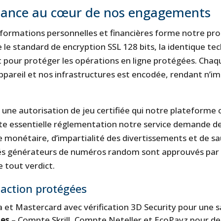
fiance au cœur de nos engagements
informations personnelles et financières forme notre pr
 le standard de encryption SSL 128 bits, la identique tech
t pour protéger les opérations en ligne protégées. Cha
pareil et nos infrastructures est encodée, rendant n’im
ne autorisation de jeu certifiée qui notre plateforme ob
ette essentielle réglementation notre service demande d
 monétaire, d’impartialité des divertissements et de s
fiés générateurs de numéros random sont approuvés par d
e tout verdict.
action protégées
a et Mastercard avec vérification 3D Security pour une
ues
– Compte Skrill, Compte Neteller et EcoPayz pour de