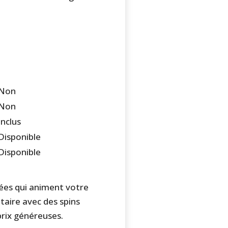
Non
Non
Inclus
Disponible
Disponible
sées qui animent votre
aire avec des spins
prix généreuses.