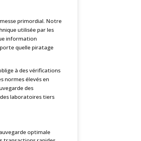
omesse primordial. Notre
nique utilisée par les
que information
porte quelle piratage
lige à des vérifications
es normes élevés en
auvegarde des
es laboratoires tiers
 sauvegarde optimale
s transactions rapides