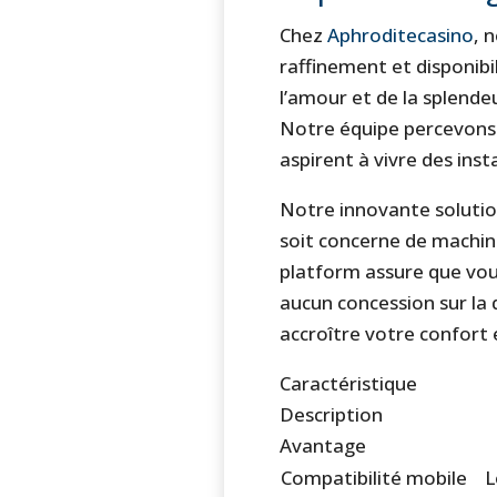
Chez
Aphroditecasino
, 
raffinement et disponibi
l’amour et de la splende
Notre équipe percevons q
aspirent à vivre des ins
Notre innovante solutio
soit concerne de machin
platform assure que vous
aucun concession sur la 
accroître votre confort e
Caractéristique
Description
Avantage
Compatibilité mobile
L