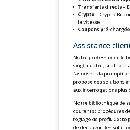
Transferts directs
– E
Crypto
– Crypto Bitcoi
la vitesse
Coupons pré-chargée
Assistance clie
Notre professionnelle br
vingt-quatre, sept jours
favorisons la promptitud
propose des solutions in
aux interrogations plus 
Notre bibliothèque de sa
courants : procédures d
réglage de profil. Cett
de découvrir des solution