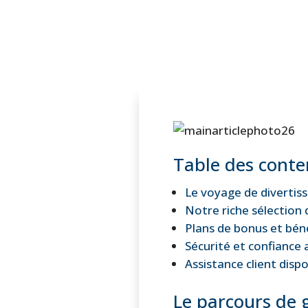
Table des cont
Le voyage de divertis
Notre riche sélection d
Plans de bonus et bén
Sécurité et confiance
Assistance client dis
Le parcours de 