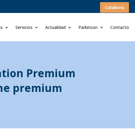
Colabora
os
Servicios
Actualidad
Parkinson
Contacto
nation Premium
igne premium