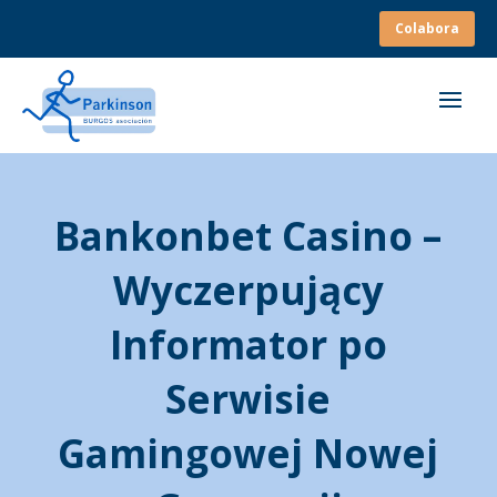
Colabora
Bankonbet Casino –
Wyczerpujący
Informator po
Serwisie
Gamingowej Nowej