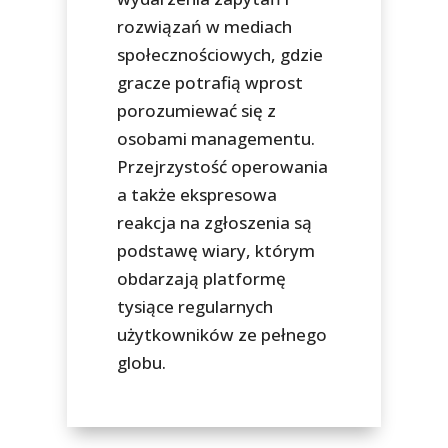
rozwiązań w mediach
społecznościowych, gdzie
gracze potrafią wprost
porozumiewać się z
osobami managementu.
Przejrzystość operowania
a także ekspresowa
reakcja na zgłoszenia są
podstawę wiary, którym
obdarzają platformę
tysiące regularnych
użytkowników ze pełnego
globu.