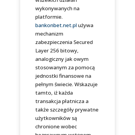
wykonywanych na
platformie.
bankonbet.net.pl
używa
mechanizm
zabezpieczenia Secured
Layer 256 bitowy,
analogiczny jak owym
stosowanym za pomocą
jednostki finansowe na
pełnym świecie. Wskazuje
tamto, iż każda
transakcja płatnicza a
także szczegóły prywatne
użytkowników są
chronione wobec
bezprawnym wstępem.