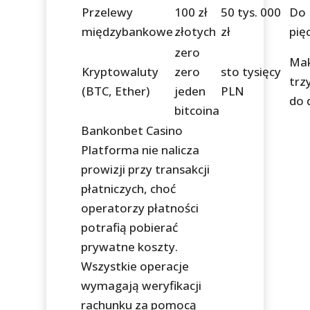
Przelewy
100 zł
50 tys. 000
Do 
międzybankowe
złotych
zł
pięc
zero
Ma
Kryptowaluty
zero
sto tysięcy
trz
(BTC, Ether)
jeden
PLN
do 
bitcoina
Bankonbet Casino
Platforma nie nalicza
prowizji przy transakcji
płatniczych, choć
operatorzy płatności
potrafią pobierać
prywatne koszty.
Wszystkie operacje
wymagają weryfikacji
rachunku za pomocą