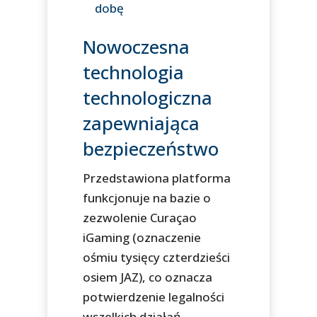
dobę
Nowoczesna
technologia
technologiczna
zapewniająca
bezpieczeństwo
Przedstawiona platforma
funkcjonuje na bazie o
zezwolenie Curaçao
iGaming (oznaczenie
ośmiu tysięcy czterdzieści
osiem JAZ), co oznacza
potwierdzenie legalności
wszelkich działań