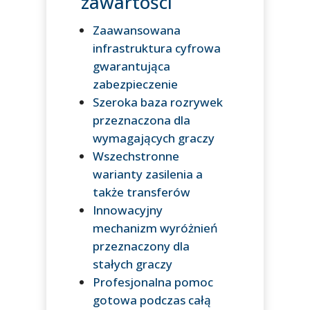
zawartości
Zaawansowana
infrastruktura cyfrowa
gwarantująca
zabezpieczenie
Szeroka baza rozrywek
przeznaczona dla
wymagających graczy
Wszechstronne
warianty zasilenia a
także transferów
Innowacyjny
mechanizm wyróżnień
przeznaczony dla
stałych graczy
Profesjonalna pomoc
gotowa podczas całą