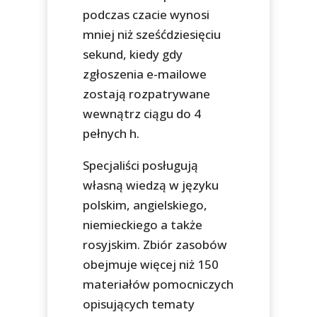
podczas czacie wynosi
mniej niż sześćdziesięciu
sekund, kiedy gdy
zgłoszenia e-mailowe
zostają rozpatrywane
wewnątrz ciągu do 4
pełnych h.
Specjaliści posługują
własną wiedzą w języku
polskim, angielskiego,
niemieckiego a także
rosyjskim. Zbiór zasobów
obejmuje więcej niż 150
materiałów pomocniczych
opisujących tematy