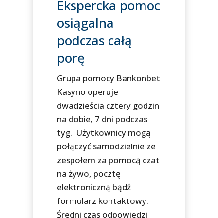
Ekspercka pomoc
osiągalna
podczas całą
porę
Grupa pomocy Bankonbet
Kasyno operuje
dwadzieścia cztery godzin
na dobie, 7 dni podczas
tyg.. Użytkownicy mogą
połączyć samodzielnie ze
zespołem za pomocą czat
na żywo, pocztę
elektroniczną bądź
formularz kontaktowy.
Średni czas odpowiedzi