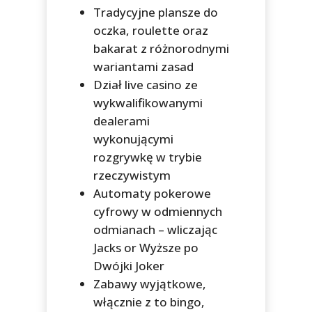
Tradycyjne plansze do
oczka, roulette oraz
bakarat z różnorodnymi
wariantami zasad
Dział live casino ze
wykwalifikowanymi
dealerami
wykonującymi
rozgrywkę w trybie
rzeczywistym
Automaty pokerowe
cyfrowy w odmiennych
odmianach – wliczając
Jacks or Wyższe po
Dwójki Joker
Zabawy wyjątkowe,
włącznie z to bingo,