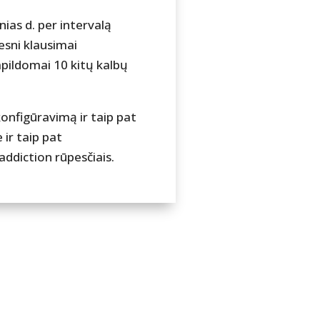
ias d. per intervalą
esni klausimai
apildomai 10 kitų kalbų
onfigūravimą ir taip pat
ir taip pat
diction rūpesčiais.