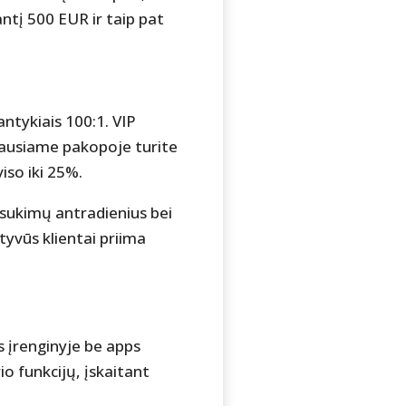
ntį 500 EUR ir taip pat
antykiais 100:1. VIP
žiausiame pakopoje turite
iso iki 25%.
sukimų antradienius bei
yvūs klientai priima
s įrenginyje be apps
o funkcijų, įskaitant