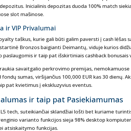
3 depozitus. Inicialinis depozitas duoda 100% match siekia
uose slot mašinose.
 ir VIP Privalumai
yalty taškus, kurie gali būti galim paversti į cash lėšas s
 startinė Bronzos baigianti Deimantų, viduje kurios did
 paslaugomis ir taip pat išskirtiniais cashback bonusais v
raukia savaitgalio perkrovimo premijas, nemokamuose 
 fondų sumas, viršijančius 100,000 EUR kas 30 dienų. Akt
ip pat kvietimus į ekskluzyvius eventus.
nalumas ir taip pat Pasiekiamumas
 tech, suteikiančiai sklandžiai lošti bet kuriame turinti
renginio varianto funkcijos sieja 98% desktop kompiuteri
ei atsiskaitymo funkcijas.