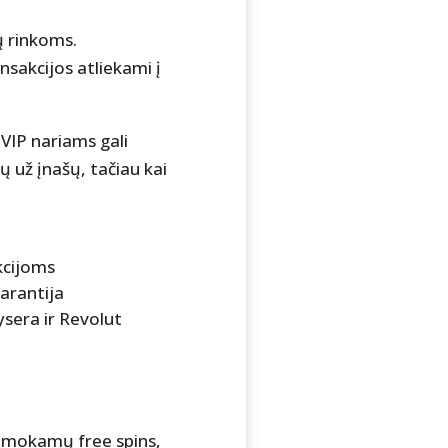
ų rinkoms.
nsakcijos atliekami į
VIP nariams gali
 už įnašų, tačiau kai
kcijoms
arantija
ysera ir Revolut
emokamų free spins,