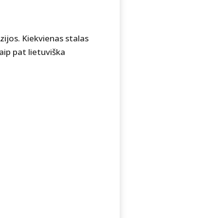
zijos. Kiekvienas stalas
aip pat lietuviška