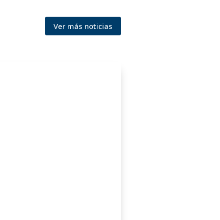
Ver más noticias