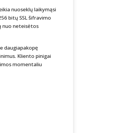
eikia nuoseklų laikymąsi
256 bitų SSL šifravimo
ą nuo neteisėtos
ome daugiapakopę
nimus. Kliento pinigai
ebimos momentaliu