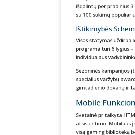
išdalintų per pradinius 
su 100 sukimų populiari
Ištikimybės Schema
Visas statymas uždirba lo
programa turi 6 lygius –
individualaus vadybininko
Sezoninės kampanijos įt
specialius varžybų award
gimtadienio dovanų ir ta
Mobile Funkcio
Svetainė pritaikyta HTML5
atsisiuntimo. Mobilaus į
visą gaming biblioteką b