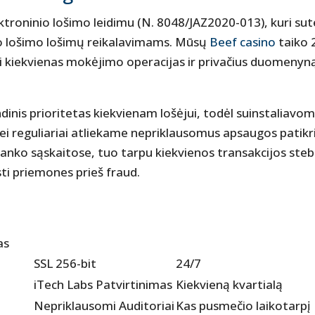
troninio lošimo leidimu (N. 8048/JAZ2020-013), kuri sut
o lošimo lošimų reikalavimams. Mūsų
Beef casino
taiko 
ti kiekvienas mokėjimo operacijas ir privačius duomenyn
inis prioritetas kiekvienam lošėjui, todėl suinstaliav
i reguliariai atliekame nepriklausomus apsaugos patikri
banko sąskaitose, tuo tarpu kiekvienos transakcijos st
ti priemones prieš fraud.
as
SSL 256-bit
24/7
iTech Labs Patvirtinimas
Kiekvieną kvartialą
Nepriklausomi Auditoriai
Kas pusmečio laikotarpį