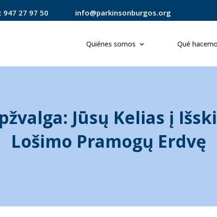
:
947 27 97 50
info@parkinsonburgos.org
Quiénes somos
Qué hacem
žvalga: Jūsų Kelias į Išski
Lošimo Pramogų Erdvę