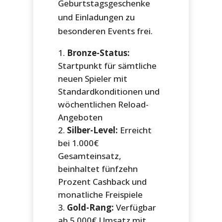
Geburtstagsgeschenke
und Einladungen zu
besonderen Events frei.
Bronze-Status:
Startpunkt für sämtliche
neuen Spieler mit
Standardkonditionen und
wöchentlichen Reload-
Angeboten
Silber-Level:
Erreicht
bei 1.000€
Gesamteinsatz,
beinhaltet fünfzehn
Prozent Cashback und
monatliche Freispiele
Gold-Rang:
Verfügbar
ab 5.000€ Umsatz mit