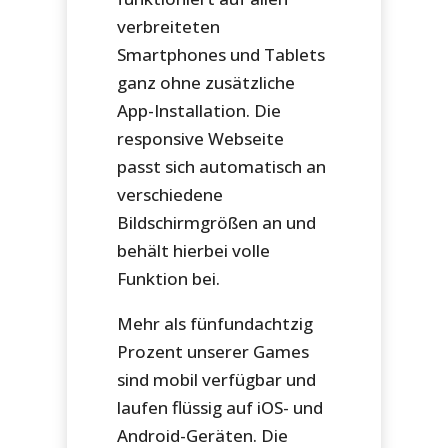
verbreiteten
Smartphones und Tablets
ganz ohne zusätzliche
App-Installation. Die
responsive Webseite
passt sich automatisch an
verschiedene
Bildschirmgrößen an und
behält hierbei volle
Funktion bei.
Mehr als fünfundachtzig
Prozent unserer Games
sind mobil verfügbar und
laufen flüssig auf iOS- und
Android-Geräten. Die