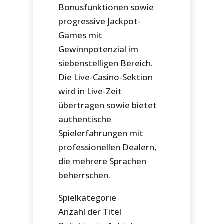
Bonusfunktionen sowie
progressive Jackpot-
Games mit
Gewinnpotenzial im
siebenstelligen Bereich.
Die Live-Casino-Sektion
wird in Live-Zeit
übertragen sowie bietet
authentische
Spielerfahrungen mit
professionellen Dealern,
die mehrere Sprachen
beherrschen.
Spielkategorie
Anzahl der Titel