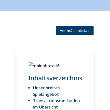
Ver más noticias
Inhaltsverzeichnis
Unser breites
Spielangebot
Transaktionsmethoden
im Übersicht