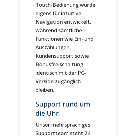
Touch-Bedienung wurde
eigens für intuitive
Navigation entwickelt,
während sämtliche
Funktionen wie Ein- und
Auszahlungen,
Kundensupport sowie
Bonusfreischaltung
identisch mit der PC-
Version zugänglich
bleiben.
Support rund um
die Uhr
Unser mehrsprachiges
Supportteam steht 24