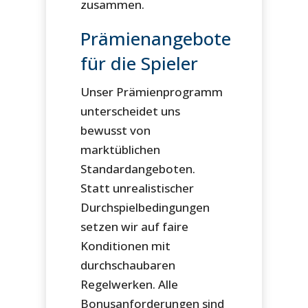
zusammen.
Prämienangebote
für die Spieler
Unser Prämienprogramm
unterscheidet uns
bewusst von
marktüblichen
Standardangeboten.
Statt unrealistischer
Durchspielbedingungen
setzen wir auf faire
Konditionen mit
durchschaubaren
Regelwerken. Alle
Bonusanforderungen sind