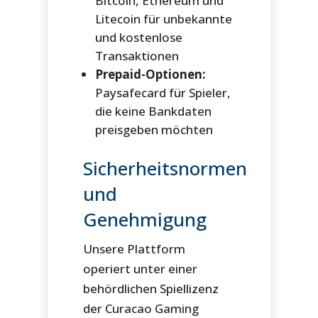
Bitcoin, Ethereum und
Litecoin für unbekannte
und kostenlose
Transaktionen
Prepaid-Optionen:
Paysafecard für Spieler,
die keine Bankdaten
preisgeben möchten
Sicherheitsnormen
und
Genehmigung
Unsere Plattform
operiert unter einer
behördlichen Spiellizenz
der Curacao Gaming