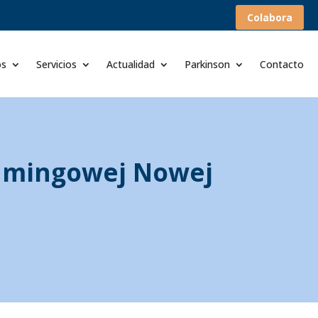
Colabora
os
Servicios
Actualidad
Parkinson
Contacto
Gamingowej Nowej