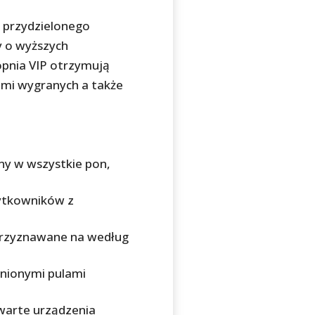
, przydzielonego
 o wyższych
opnia VIP otrzymują
ami wygranych a także
y w wszystkie pon,
żytkowników z
 przyznawane na według
wnionymi pulami
warte urządzenia