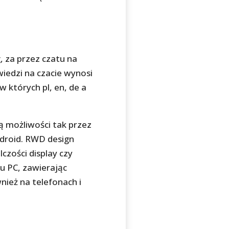
, za przez czatu na
wiedzi na czacie wynosi
w których pl, en, de a
ą możliwości tak przez
ndroid. RWD design
czości display czy
u PC, zawierając
ież na telefonach i