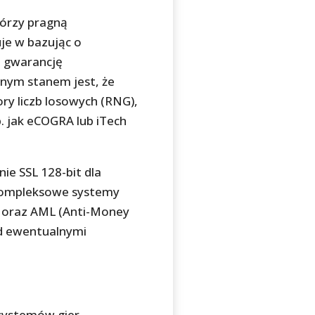
tórzy pragną
je w bazując o
i gwarancję
nym stanem jest, że
ry liczb losowych (RNG),
. jak eCOGRA lub iTech
e SSL 128-bit dla
e kompleksowe systemy
 oraz AML (Anti-Money
ed ewentualnymi
systemów gier.