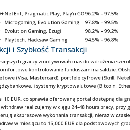
0+
NetEnt, Pragmatic Play, Play’n GO
96.2% – 97.5%
+
Microgaming, Evolution Gaming
97.8% – 99.5%
+
Evolution Gaming, Ezugi
98.2% – 99.2%
+
Playtech, Hacksaw Gaming
94.5% – 96.8%
cji i Szybkość Transakcji
isiejszych graczy zmotywowało nas do wdrożenia szerok
 komfortowe kontrolowanie funduszami na saldzie. Obsł
towe (Visa, Mastercard), portfele cyfrowe (Skrill, Nete
ędzybankowe, i systemy kryptowalutowe (Bitcoin, Ether
i 10 EUR, co sprawia oferowaną portal dostępną dla g
 withdraw realizujemy w ciągu 24-48 hours pracy, przy g
ferują ekspresowe wykonania transakcji, nieraz w czasi
hdraw w miesiącu to 15,000 EUR dla podstawowych gracz