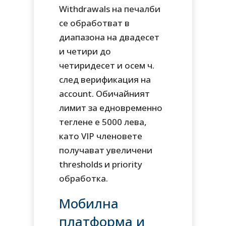
Withdrawals на печалби
се обработват в
диапазона на двадесет
и четири до
четиридесет и осем ч.
след верификация на
account. Обичайният
лимит за едновременно
теглене е 5000 лева,
като VIP членовете
получават увеличени
thresholds и priority
обработка.
Мобилна
платформа и