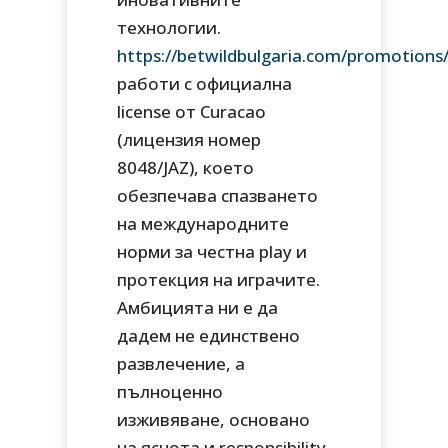
технологии.
https://betwildbulgaria.com/promotions
работи с официална
license от Curacao
(лицензия номер
8048/JAZ), което
обезпечава спазването
на международните
норми за честна play и
протекция на играчите.
Амбицията ни е да
дадем не единствено
развлечение, а
пълноценно
изживяване, основано
на яснота и responsibility.