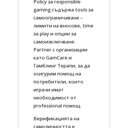
Policy за responsible
gaming съдържа tools за
самоограничаване –
лимити на внoсове, time
за play и опции за
самоизключване.
Partner с организации
като GamCare и
Гамблинг Терапи, за да
осигурим помощ на
потребители, които
играчи имат
необходимост от
professional помощ.
Верификацията на
самоличността е