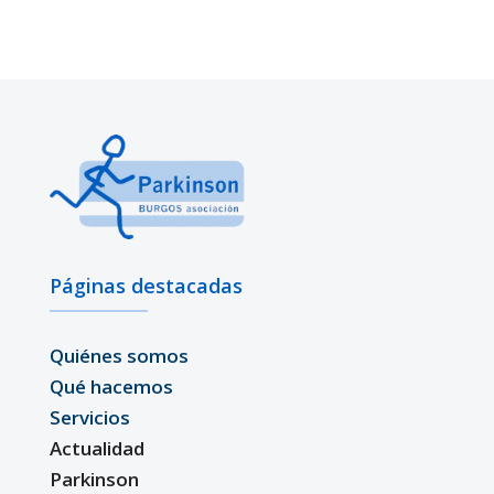
Páginas destacadas
Quiénes somos
Qué hacemos
Servicios
Actualidad
Parkinson