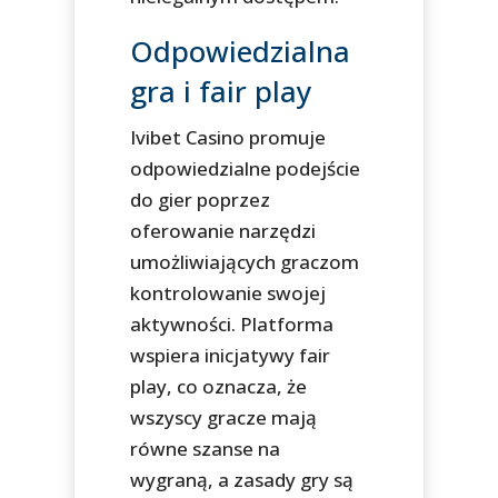
Odpowiedzialna
gra i fair play
Ivibet Casino promuje
odpowiedzialne podejście
do gier poprzez
oferowanie narzędzi
umożliwiających graczom
kontrolowanie swojej
aktywności. Platforma
wspiera inicjatywy fair
play, co oznacza, że
wszyscy gracze mają
równe szanse na
wygraną, a zasady gry są