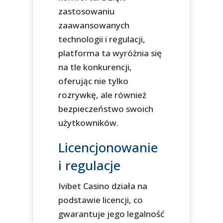
zastosowaniu
zaawansowanych
technologii i regulacji,
platforma ta wyróżnia się
na tle konkurencji,
oferując nie tylko
rozrywkę, ale również
bezpieczeństwo swoich
użytkowników.
Licencjonowanie
i regulacje
Ivibet Casino działa na
podstawie licencji, co
gwarantuje jego legalność