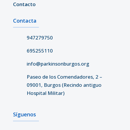
Contacto
Contacta
947279750
695255110
info@parkinsonburgos.org
Paseo de los Comendadores, 2 –
09001, Burgos (Recindo antiguo
Hospital Militar)
Síguenos