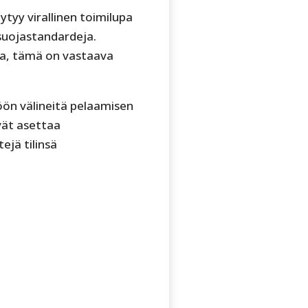
tyy virallinen toimilupa
 suojastandardeja.
lla, tämä on vastaava
töön välineitä pelaamisen
vät asettaa
ejä tilinsä