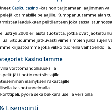
äneet
Casiku casino
-kasinon tarjoamaan laajimman vali
nopelejä kotimaisille pelaajille. Kumppanuutemme alan 
varmistaa laadukkaan pelitilanteen jokaisessa istunnossa
lusti yli 2000 erilaista tuotetta, jotka ovat jaoteltu hu
ilua. Sitoudumme jatkuvasti viimeisimpien julkaisujen 
ämme kirjastoamme joka viikko tuoreilla vaihtoehdoilla.
ategoriat Kasinollamme
illa voittomahdollisuuksilla
-pelit jättipotin metsästäjille
rinteisemmän elämyksen rakastajille
llisella kasinotunnelmalla
korttipeli, pyörä sekä bakkara useilla versioilla
 Lisensointi