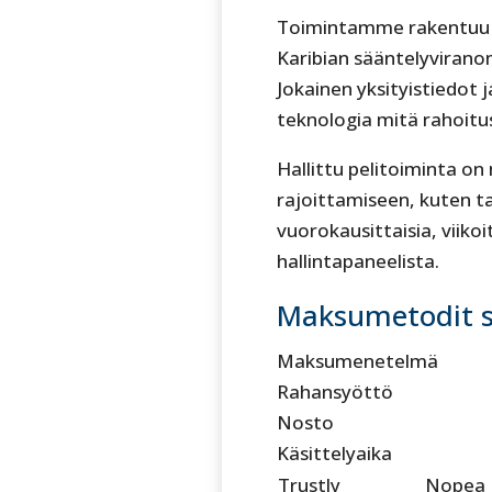
Toimintamme rakentuu lu
Karibian sääntelyviranom
Jokainen yksityistiedot 
teknologia mitä rahoitu
Hallittu pelitoiminta on
rajoittamiseen, kuten t
vuorokausittaisia, viikoi
hallintapaneelista.
Maksumetodit s
Maksumenetelmä
Rahansyöttö
Nosto
Käsittelyaika
Trustly
Nopea