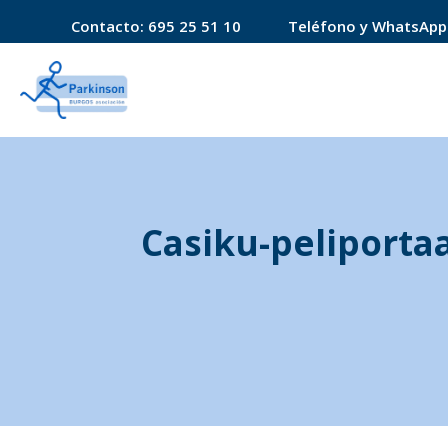
Contacto:
695 25 51 10
Teléfono y WhatsApp
Casiku-peliportaa