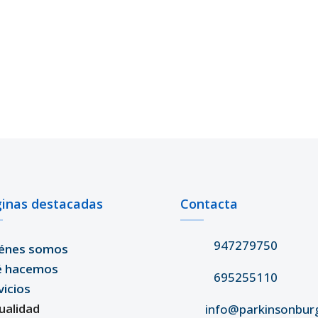
inas destacadas
Contacta
947279750
énes somos
é hacemos
695255110
vicios
ualidad
info@parkinsonbur