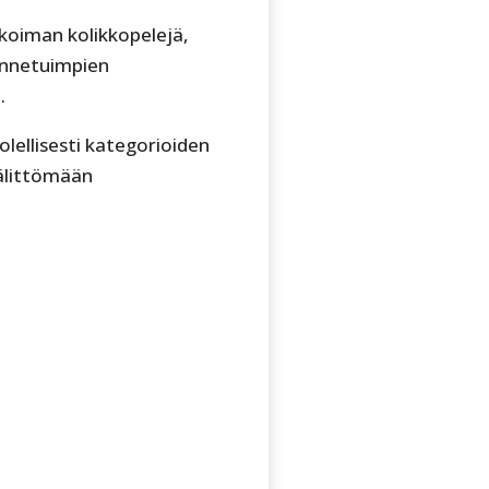
koiman kolikkopelejä,
tunnetuimpien
.
olellisesti kategorioiden
välittömään