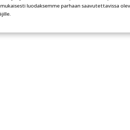
 mukaisesti luodaksemme parhaan saavutettavissa ole
ille.