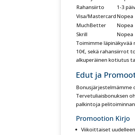
Rahansiirto
1-3 päi
Visa/Mastercard
Nopea
MuchBetter
Nopea
Skrill
Nopea
Toimimme läpinäkyvää m
10€, sekä rahansiirrot t
alkuperäinen kotiutus ta
Edut ja Promoot
Bonusjärjestelmämme on h
Tervetuliaisbonuksen oh
palkintoja pelitoiminna
Promootion Kirjo
Viikoittaiset uudelleen