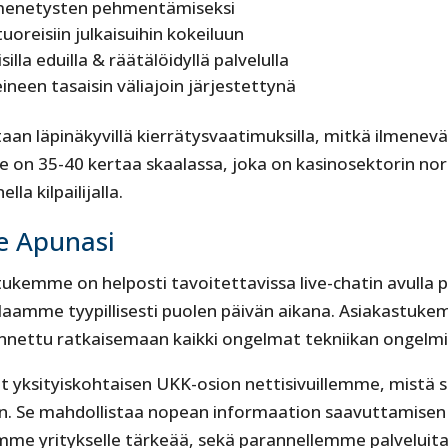
 menetysten pehmentämiseksi
oreisiin julkaisuihin kokeiluun
illa eduilla & räätälöidyllä palvelulla
ineen tasaisin väliajoin järjestettynä
an läpinäkyvillä kierrätysvaatimuksilla, mitkä ilmenev
de on 35-40 kertaa skaalassa, joka on kasinosektorin no
a kilpailijalla.
e Apunasi
kemme on helposti tavoitettavissa live-chatin avulla pä
alaamme tyypillisesti puolen päivän aikana. Asiakastuk
nettu ratkaisemaan kaikki ongelmat tekniikan ongelmi
yksityiskohtaisen UKK-osion nettisivuillemme, mistä sa
iin. Se mahdollistaa nopean informaation saavuttamisen
mme yritykselle tärkeää, sekä parannellemme palvelui