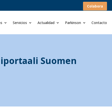
Colabora
os
Servicios
Actualidad
Parkinson
Contacto
eliportaali Suomen