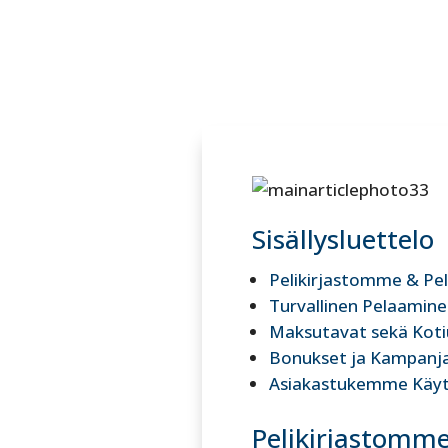
Sisällysluettelo
Pelikirjastomme & Pel
Turvallinen Pelaamine
Maksutavat sekä Koti
Bonukset ja Kampanj
Asiakastukemme Käyte
Pelikirjastomm