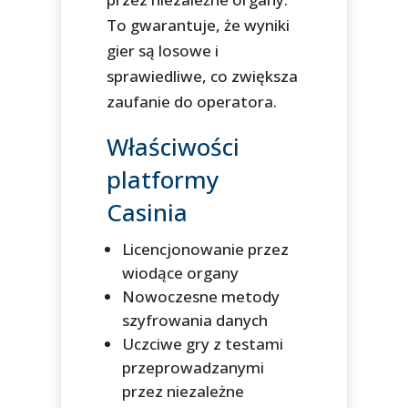
To gwarantuje, że wyniki
gier są losowe i
sprawiedliwe, co zwiększa
zaufanie do operatora.
Właściwości
platformy
Casinia
Licencjonowanie przez
wiodące organy
Nowoczesne metody
szyfrowania danych
Uczciwe gry z testami
przeprowadzanymi
przez niezależne