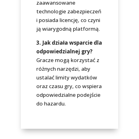
zaawansowane
technologie zabezpieczeń
i posiada licencję, co czyni
ją wiarygodną platformą.
3. Jak działa wsparcie dla
odpowiedzialnej gry?
Gracze mogą korzystać z
różnych narzędzi, aby
ustalać limity wydatków
oraz czasu gry, co wspiera
odpowiedzialne podejście
do hazardu.