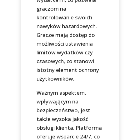
graczom na
kontrolowanie swoich
nawyków hazardowych.
Gracze mają dostęp do
możliwości ustawienia
limitów wydatków czy
czasowych, co stanowi
istotny element ochrony
użytkowników.
Ważnym aspektem,
wpływającym na
bezpieczeństwo, jest
także wysoka jakość
obsługi klienta. Platforma
oferuje wsparcie 24/7, co