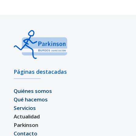
Páginas destacadas
Quiénes somos
Qué hacemos
Servicios
Actualidad
Parkinson
Contacto