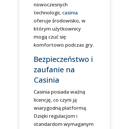
nowoczesnych
technologii,
casinia
oferuje środowisko, w
którym użytkownicy
mogą czuć się
komfortowo podczas gry.
Bezpieczeństwo i
zaufanie na
Casinia
Casinia posiada ważną
licencję, co czyni ją
wiarygodną platformą.
Dzięki regulacjom i
standardom wymaganym