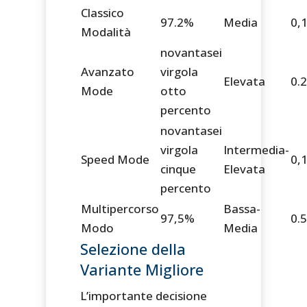
Classico
97.2%
Media
0,
Modalità
novantasei
Avanzato
virgola
Elevata
0.
Mode
otto
percento
novantasei
virgola
Intermedia-
Speed Mode
0,
cinque
Elevata
percento
Multipercorso
Bassa-
97,5%
0.
Modo
Media
Selezione della
Variante Migliore
L’importante decisione