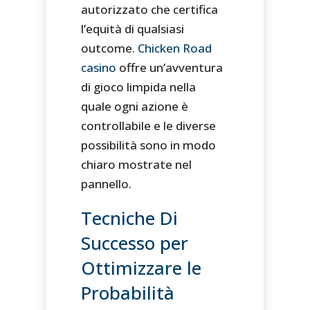
autorizzato che certifica
l’equità di qualsiasi
outcome.
Chicken Road
casino
offre un’avventura
di gioco limpida nella
quale ogni azione è
controllabile e le diverse
possibilità sono in modo
chiaro mostrate nel
pannello.
Tecniche Di
Successo per
Ottimizzare le
Probabilità