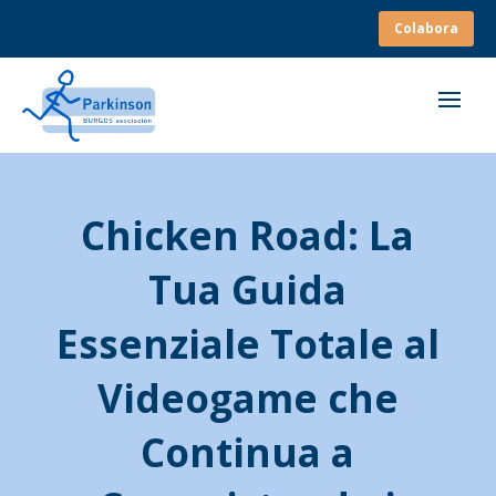
Colabora
Chicken Road: La
Tua Guida
Essenziale Totale al
Videogame che
Continua a