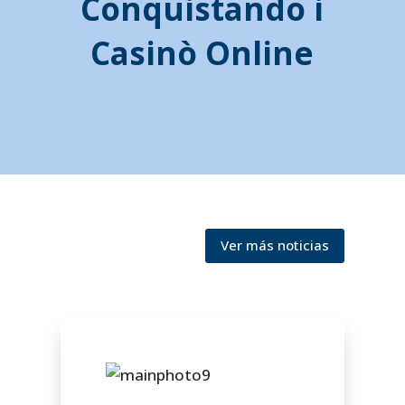
Conquistando i
Casinò Online
Ver más noticias