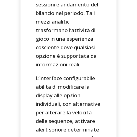
sessioni e andamento del
bilancio nel periodo. Tali
mezzi analitici
trasformano l’attività di
gioco in una esperienza
cosciente dove qualsiasi
opzione è supportata da
informazioni reali.
L’interface configurabile
abilita di modificare la
display alle opzioni
individuali, con alternative
per alterare la velocità
delle sequenze, attivare
alert sonore determinate