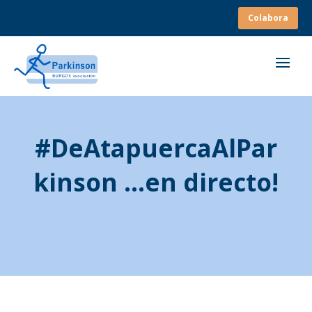
Colabora
#DeAtapuercaAlPar
kinson …en directo!