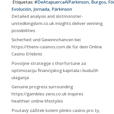
Etiquetas:
#DeAtapuercaAlParkinson
,
Burgos
,
Fó
Evolución
,
Jornada
,
Párkinson
Detailed analysis and slotmonster-
unitedkingdom.co.uk insights deliver winning
possibilities
Sicherheit und Gewinnchancen bei
https://thenv-casinos.com.de für dein Online
Casino Erlebnis
Povoljne strategije s thorfortune za
optimizaciju financijskog kapitala i budućih
ulaganja
Genuine progress surrounding
https://gambles-zens.co.uk inspires
healthier online lifestyles
Poutavý zážitek kolem plinko casino pro ty,