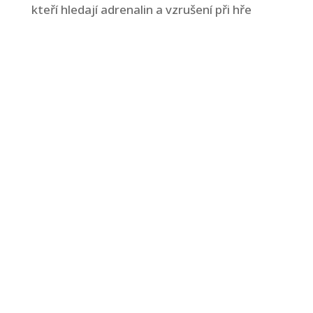
kteří hledají adrenalin a vzrušení při hře