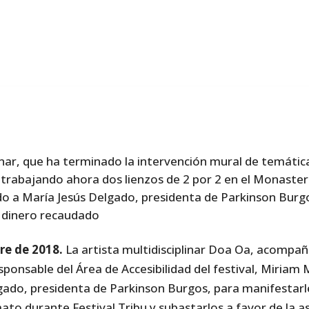
linar, que ha terminado la intervención mural de temátic
trabajando ahora dos lienzos de 2 por 2 en el Monaster
 a María Jesús Delgado, presidenta de Parkinson Burgo
l dinero recaudado
re de 2018.
La artista multidisciplinar Doa Oa, acompañ
esponsable del Área de Accesibilidad del festival, Miriam
gado, presidenta de Parkinson Burgos, para manifestarle
ato durante Festival Tribu y subastarlos a favor de la as