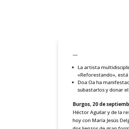
—
La artista multidiscip
«Reforestando», está 
Doa Oa ha manifestado
subastarlos y donar e
Burgos, 20 de septiemb
Héctor Aguilar y de la r
hoy con María Jesús Del
dos lienzos de gran form