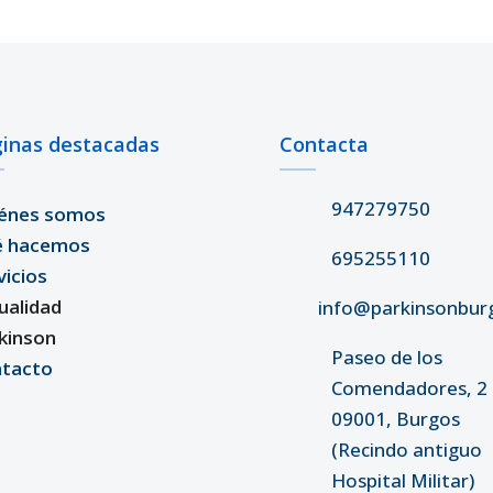
inas destacadas
Contacta
947279750
énes somos
é hacemos
695255110
vicios
ualidad
info@parkinsonbur
kinson
Paseo de los
tacto
Comendadores, 2 
09001, Burgos
(Recindo antiguo
Hospital Militar)