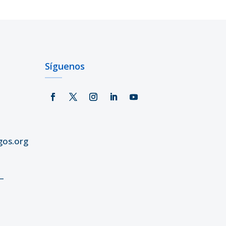
Síguenos
gos.org
–