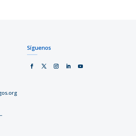
Síguenos
gos.org
–