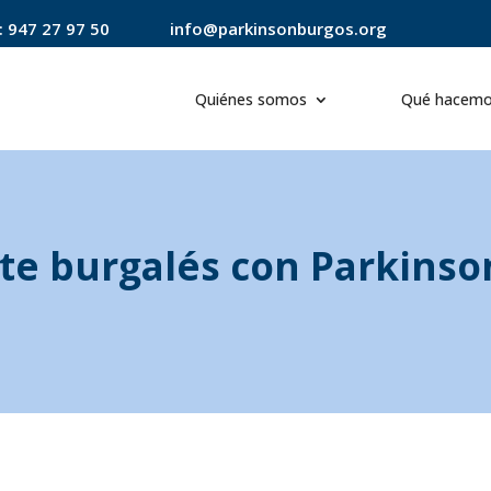
:
947 27 97 50
info@parkinsonburgos.org
Quiénes somos
Qué hacem
rte burgalés con Parkinso