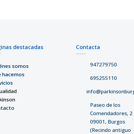
inas destacadas
Contacta
947279750
énes somos
é hacemos
695255110
vicios
ualidad
info@parkinsonbur
kinson
Paseo de los
tacto
Comendadores, 2 
09001, Burgos
(Recindo antiguo