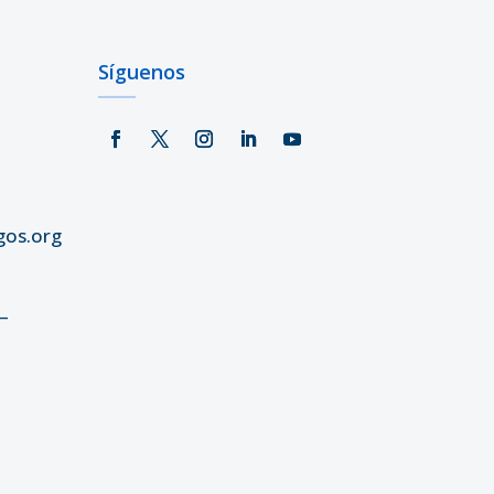
Síguenos
gos.org
–