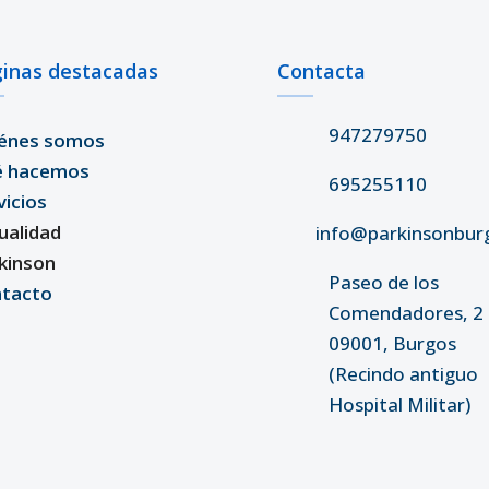
inas destacadas
Contacta
947279750
énes somos
é hacemos
695255110
vicios
ualidad
info@parkinsonbur
kinson
Paseo de los
tacto
Comendadores, 2 
09001, Burgos
(Recindo antiguo
Hospital Militar)