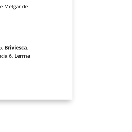
de Melgar de
o.
Briviesca
.
cia 6.
Lerma
.