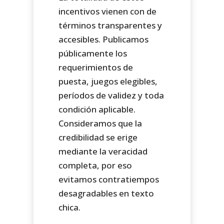
incentivos vienen con de
términos transparentes y
accesibles. Publicamos
públicamente los
requerimientos de
puesta, juegos elegibles,
períodos de validez y toda
condición aplicable.
Consideramos que la
credibilidad se erige
mediante la veracidad
completa, por eso
evitamos contratiempos
desagradables en texto
chica.