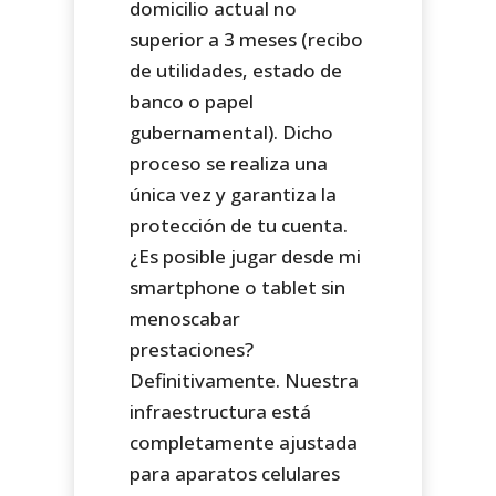
domicilio actual no
superior a 3 meses (recibo
de utilidades, estado de
banco o papel
gubernamental). Dicho
proceso se realiza una
única vez y garantiza la
protección de tu cuenta.
¿Es posible jugar desde mi
smartphone o tablet sin
menoscabar
prestaciones?
Definitivamente. Nuestra
infraestructura está
completamente ajustada
para aparatos celulares