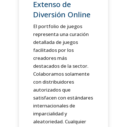
Extenso de
Diversión Online
El portfolio de juegos
representa una curación
detallada de juegos
facilitados por los
creadores más
destacados de la sector.
Colaboramos solamente
con distribuidores
autorizados que
satisfacen con estándares
internacionales de
imparcialidad y
aleatoriedad. Cualquier