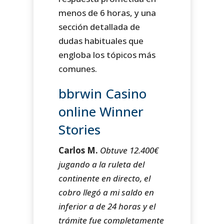
menos de 6 horas, y una
sección detallada de
dudas habituales que
engloba los tópicos más
comunes.
bbrwin Casino
online Winner
Stories
Carlos M.
Obtuve 12.400€
jugando a la ruleta del
continente en directo, el
cobro llegó a mi saldo en
inferior a de 24 horas y el
trámite fue completamente