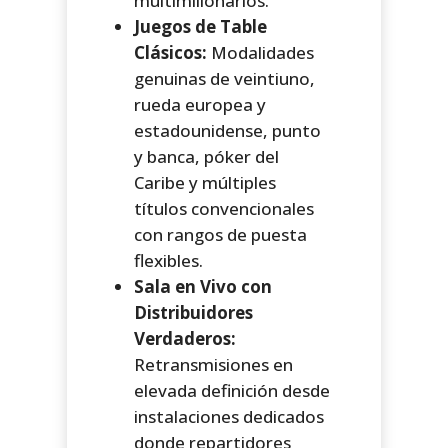
multimillonarios.
Juegos de Table
Clásicos:
Modalidades
genuinas de veintiuno,
rueda europea y
estadounidense, punto
y banca, póker del
Caribe y múltiples
títulos convencionales
con rangos de puesta
flexibles.
Sala en Vivo con
Distribuidores
Verdaderos:
Retransmisiones en
elevada definición desde
instalaciones dedicados
donde repartidores