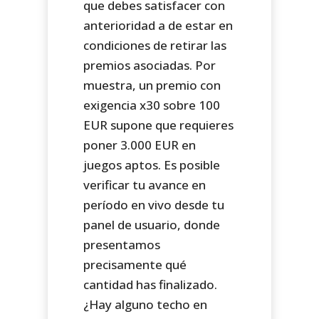
que debes satisfacer con
anterioridad a de estar en
condiciones de retirar las
premios asociadas. Por
muestra, un premio con
exigencia x30 sobre 100
EUR supone que requieres
poner 3.000 EUR en
juegos aptos. Es posible
verificar tu avance en
período en vivo desde tu
panel de usuario, donde
presentamos
precisamente qué
cantidad has finalizado.
¿Hay alguno techo en