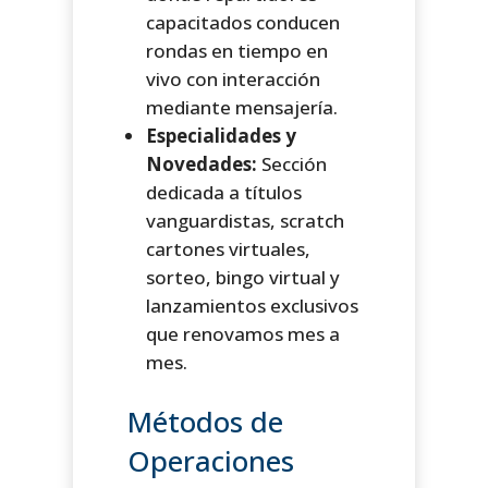
capacitados conducen
rondas en tiempo en
vivo con interacción
mediante mensajería.
Especialidades y
Novedades:
Sección
dedicada a títulos
vanguardistas, scratch
cartones virtuales,
sorteo, bingo virtual y
lanzamientos exclusivos
que renovamos mes a
mes.
Métodos de
Operaciones