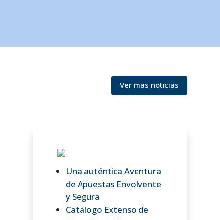
Ver más noticias
Una auténtica Aventura
de Apuestas Envolvente
y Segura
Catálogo Extenso de