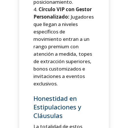
posicionamiento.
Círculo VIP con Gestor
Personalizado:
Jugadores
que llegan a niveles
específicos de
movimiento entran a un
rango premium con
atención a medida, topes
de extracción superiores,
bonos customizados e
invitaciones a eventos
exclusivos.
Honestidad en
Estipulaciones y
Cláusulas
La totalidad de estos