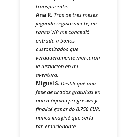
transparente.
Ana R.
Tras de tres meses
jugando regularmente, mi
rango VIP me concedió
entrada a bonos
customizados que
verdaderamente marcaron
la distinción en mi
aventura.
Miguel S.
Desbloqué una
fase de tiradas gratuitos en
una máquina progresiva y
finalicé ganando 8.750 EUR,
nunca imaginé que sería
tan emocionante.