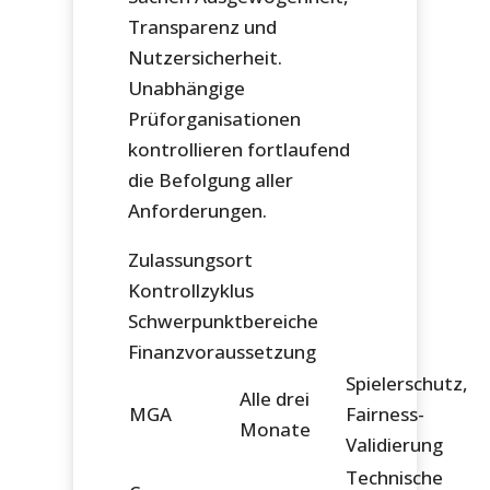
Transparenz und
Nutzersicherheit.
Unabhängige
Prüforganisationen
kontrollieren fortlaufend
die Befolgung aller
Anforderungen.
Zulassungsort
Kontrollzyklus
Schwerpunktbereiche
Finanzvoraussetzung
Spielerschutz,
Alle drei
MGA
Fairness-
Monate
Validierung
Technische