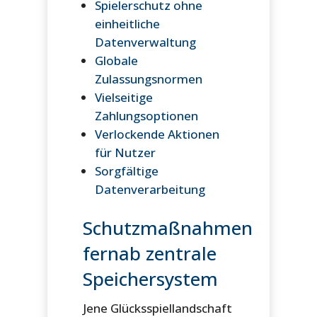
Spielerschutz ohne
einheitliche
Datenverwaltung
Globale
Zulassungsnormen
Vielseitige
Zahlungsoptionen
Verlockende Aktionen
für Nutzer
Sorgfältige
Datenverarbeitung
Schutzmaßnahmen
fernab zentrale
Speichersystem
Jene Glücksspiellandschaft