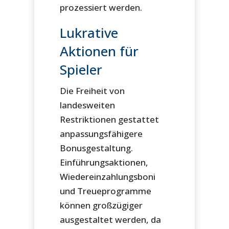
prozessiert werden.
Lukrative
Aktionen für
Spieler
Die Freiheit von
landesweiten
Restriktionen gestattet
anpassungsfähigere
Bonusgestaltung.
Einführungsaktionen,
Wiedereinzahlungsboni
und Treueprogramme
können großzügiger
ausgestaltet werden, da