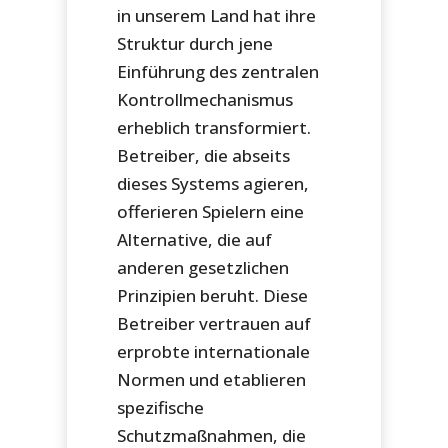
in unserem Land hat ihre
Struktur durch jene
Einführung des zentralen
Kontrollmechanismus
erheblich transformiert.
Betreiber, die abseits
dieses Systems agieren,
offerieren Spielern eine
Alternative, die auf
anderen gesetzlichen
Prinzipien beruht. Diese
Betreiber vertrauen auf
erprobte internationale
Normen und etablieren
spezifische
Schutzmaßnahmen, die