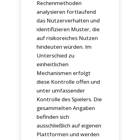
Rechenmethoden
analysieren fortlaufend
das Nutzerverhalten und
identifizieren Muster, die
auf risikoreiches Nutzen
hindeuten würden. Im
Unterschied zu
einheitlichen
Mechanismen erfolgt
diese Kontrolle offen und
unter umfassender
Kontrolle des Spielers. Die
gesammelten Angaben
befinden sich
ausschließlich auf eigenen
Plattformen und werden