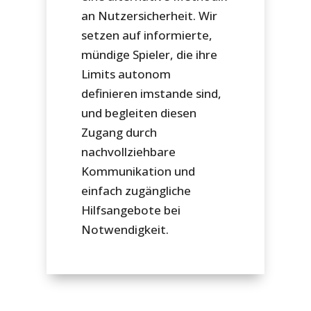
an Nutzersicherheit. Wir
setzen auf informierte,
mündige Spieler, die ihre
Limits autonom
definieren imstande sind,
und begleiten diesen
Zugang durch
nachvollziehbare
Kommunikation und
einfach zugängliche
Hilfsangebote bei
Notwendigkeit.