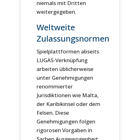
niemals mit Dritten
weitergegeben.
Weltweite
Zulassungsnormen
Spielplattformen abseits
LUGAS-Verknüpfung
arbeiten üblicherweise
unter Genehmigungen
renommierter
Jurisdiktionen wie Malta,
der Karibikinsel oder dem
Felsen. Diese
Genehmigungen folgen
rigorosen Vorgaben in
Sachen Ausgewogenheit,