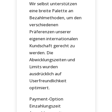
Wir selbst unterstützen
eine breite Palette an
Bezahlmethoden, um den
verschiedenen
Präferenzen unserer
eigenen internationalen
Kundschaft gerecht zu
werden. Die
Abwicklungszeiten und
Limits wurden
ausdrücklich auf
Userfreundlichkeit
optimiert.
Payment-Option
Einzahlungszeit