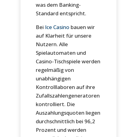
was dem Banking-
Standard entspricht.
Bei
Ice Casino
bauen wir
auf Klarheit für unsere
Nutzern. Alle
Spielautomaten und
Casino-Tischspiele werden
regelmäßig von
unabhängigen
Kontrolllaboren auf ihre
Zufallszahlengeneratoren
kontrolliert. Die
Auszahlungsquoten liegen
durchschnittlich bei 96,2
Prozent und werden