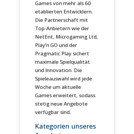
Games von mehr als 60
etablierten Entwicklern.
Die Partnerschaft mit
Top-Anbietern wie der
NetEnt, Microgaming Ltd,
Play’n GO und der
Pragmatic Play sichert
maximale Spielqualität
und Innovation. Die
Spieleauswahl wird jede
Woche um aktuelle
Games erweitert, sodass
stetig neue Angebote
verfügbar sind.
Kategorien unseres