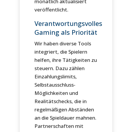
monatlich aktualisiert
veröffentlicht.
Verantwortungsvolles
Gaming als Priorität
Wir haben diverse Tools
integriert, die Spielern
helfen, ihre Tätigkeiten zu
steuern. Dazu zählen
Einzahlungslimits,
Selbstausschluss-
Möglichkeiten und
Realitätschecks, die in
regelmäßigen Abständen
an die Spieldauer mahnen.
Partnerschaften mit