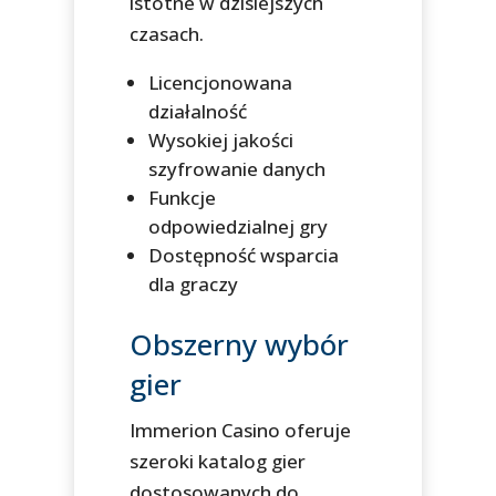
istotne w dzisiejszych
czasach.
Licencjonowana
działalność
Wysokiej jakości
szyfrowanie danych
Funkcje
odpowiedzialnej gry
Dostępność wsparcia
dla graczy
Obszerny wybór
gier
Immerion Casino oferuje
szeroki katalog gier
dostosowanych do