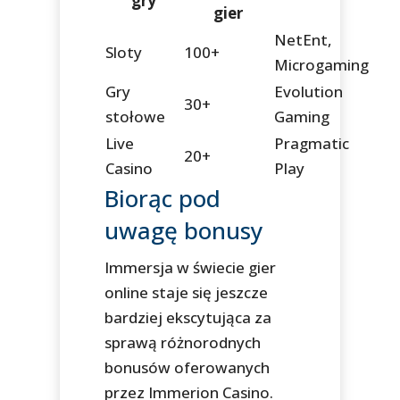
gry
gier
NetEnt,
Sloty
100+
Microgaming
Gry
Evolution
30+
stołowe
Gaming
Live
Pragmatic
20+
Casino
Play
Biorąc pod
uwagę bonusy
Immersja w świecie gier
online staje się jeszcze
bardziej ekscytująca za
sprawą różnorodnych
bonusów oferowanych
przez Immerion Casino.