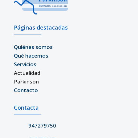
Páginas destacadas
Quiénes somos
Qué hacemos
Servicios
Actualidad
Parkinson
Contacto
Contacta
947279750