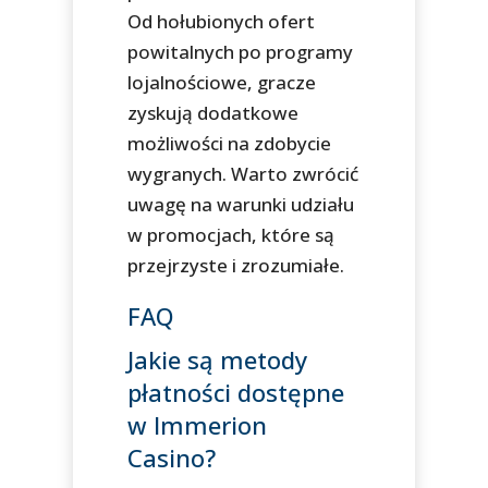
Od hołubionych ofert
powitalnych po programy
lojalnościowe, gracze
zyskują dodatkowe
możliwości na zdobycie
wygranych. Warto zwrócić
uwagę na warunki udziału
w promocjach, które są
przejrzyste i zrozumiałe.
FAQ
Jakie są metody
płatności dostępne
w Immerion
Casino?