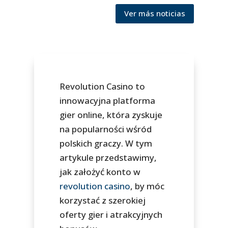
Ver más noticias
Revolution Casino to
innowacyjna platforma
gier online, która zyskuje
na popularności wśród
polskich graczy. W tym
artykule przedstawimy,
jak założyć konto w
revolution casino
, by móc
korzystać z szerokiej
oferty gier i atrakcyjnych