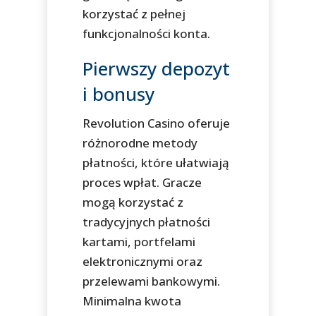
korzystać z pełnej
funkcjonalności konta.
Pierwszy depozyt
i bonusy
Revolution Casino oferuje
różnorodne metody
płatności, które ułatwiają
proces wpłat. Gracze
mogą korzystać z
tradycyjnych płatności
kartami, portfelami
elektronicznymi oraz
przelewami bankowymi.
Minimalna kwota