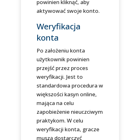
powinien kliknąć, aby
aktywować swoje konto.
Weryfikacja
konta
Po założeniu konta
użytkownik powinien
przejść przez proces
weryfikacji. Jest to
standardowa procedura w
większości kasyn online,
mająca na celu
zapobieżenie nieuczciwym
praktykom. W celu
weryfikacji konta, gracze
muszą dostarczyć