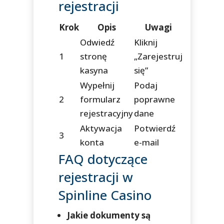
rejestracji
Krok
Opis
Uwagi
Odwiedź
Kliknij
1
stronę
„Zarejestruj
kasyna
się”
Wypełnij
Podaj
2
formularz
poprawne
rejestracyjny
dane
Aktywacja
Potwierdź
3
konta
e-mail
FAQ dotyczące
rejestracji w
Spinline Casino
Jakie dokumenty są