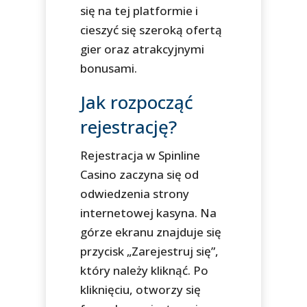
się na tej platformie i
cieszyć się szeroką ofertą
gier oraz atrakcyjnymi
bonusami.
Jak rozpocząć
rejestrację?
Rejestracja w Spinline
Casino zaczyna się od
odwiedzenia strony
internetowej kasyna. Na
górze ekranu znajduje się
przycisk „Zarejestruj się”,
który należy kliknąć. Po
kliknięciu, otworzy się