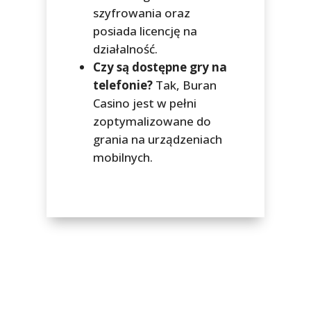
szyfrowania oraz
posiada licencję na
działalność.
Czy są dostępne gry na
telefonie?
Tak, Buran
Casino jest w pełni
zoptymalizowane do
grania na urządzeniach
mobilnych.