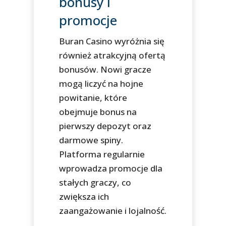
bonusy i
promocje
Buran Casino wyróżnia się
również atrakcyjną ofertą
bonusów. Nowi gracze
mogą liczyć na hojne
powitanie, które
obejmuje bonus na
pierwszy depozyt oraz
darmowe spiny.
Platforma regularnie
wprowadza promocje dla
stałych graczy, co
zwiększa ich
zaangażowanie i lojalność.