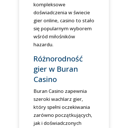
kompleksowe
doświadczenia w świecie
gier online, casino to stało
się popularnym wyborem
wśród miłośników
hazardu.
Różnorodność
gier w Buran
Casino
Buran Casino zapewnia
szeroki wachlarz gier,
który spełni oczekiwania
zarówno początkujących,
jak i doświadczonych