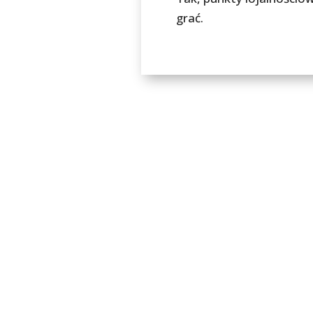
grać.