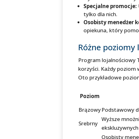
Specjalne promocje:
tylko dla nich.
Osobisty menedżer k
opiekuna, który pomoż
Różne poziomy l
Program lojalnościowy T
korzyści. Każdy poziom 
Oto przykładowe pozio
Poziom
Brązowy
Podstawowy do
Wyższe mnożni
Srebrny
ekskluzywnyc
Osobisty mene