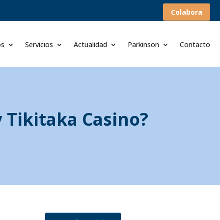
Colabora
os
Servicios
Actualidad
Parkinson
Contacto
 Tikitaka Casino?