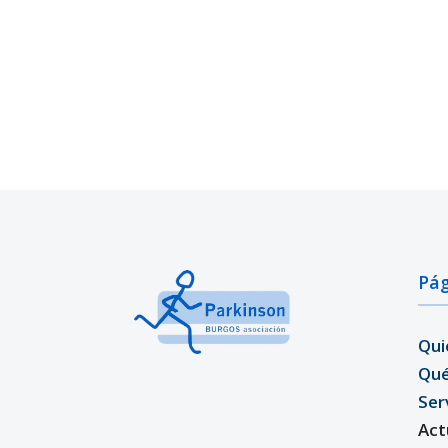
Pág
Qui
Qu
Ser
Act