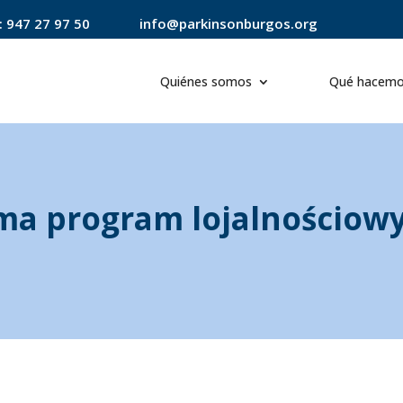
:
947 27 97 50
info@parkinsonburgos.org
Quiénes somos
Qué hacem
 ma program lojalnościowy