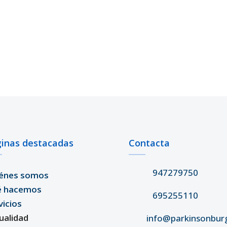
inas destacadas
Contacta
947279750
énes somos
é hacemos
695255110
vicios
ualidad
info@parkinsonbur