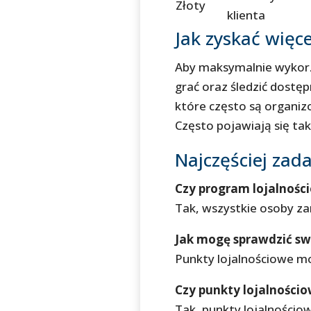
Złoty
klienta
Jak zyskać więc
Aby maksymalnie wykorz
grać oraz śledzić dostę
które często są organi
Często pojawiają się ta
Najczęściej zad
Czy program lojalności
Tak, wszystkie osoby za
Jak mogę sprawdzić sw
Punkty lojalnościowe mo
Czy punkty lojalności
Tak, punkty lojalności