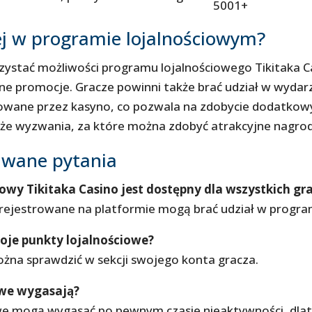
5001+
ej w programie lojalnościowym?
ystać możliwości programu lojalnościowego Tikitaka Ca
pne promocje. Gracze powinni także brać udział w wydarz
zowane przez kasyno, co pozwala na zdobycie dodatkow
kże wyzwania, za które można zdobyć atrakcyjne nagrod
awane pytania
owy Tikitaka Casino jest dostępny dla wszystkich gr
rejestrowane na platformie mogą brać udział w progra
oje punkty lojalnościowe?
żna sprawdzić w sekcji swojego konta gracza.
owe wygasają?
owe mogą wygasać po pewnym czasie nieaktywności, dlat