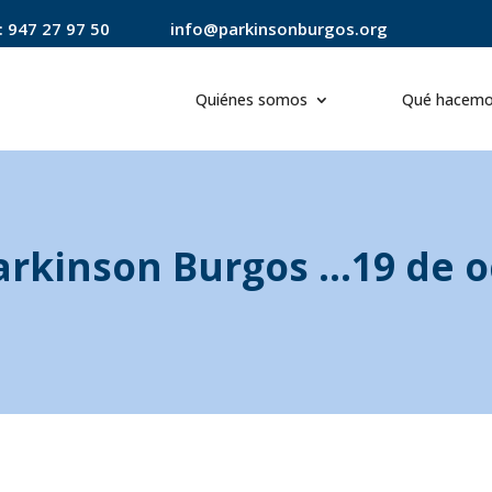
:
947 27 97 50
info@parkinsonburgos.org
Quiénes somos
Qué hacem
rkinson Burgos …19 de o