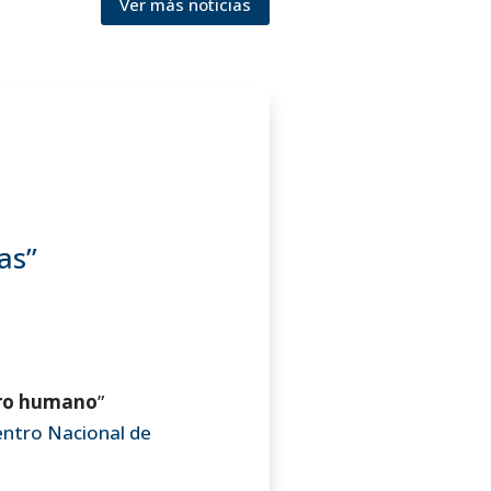
Ver más noticias
as”
bro humano
”
ntro Nacional de