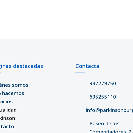
inas destacadas
Contacta
947279750
énes somos
é hacemos
695255110
vicios
ualidad
info@parkinsonbur
kinson
Paseo de los
tacto
Comendadores, 2 