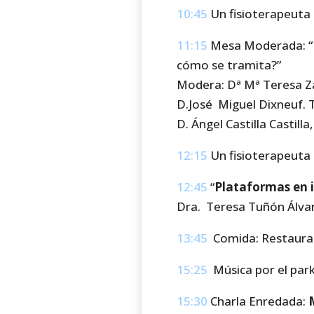
10:45
Un fisioterapeuta 
11:15
Mesa Moderada: “
cómo se tramita?”
Modera: Dª Mª Teresa Z
D.José Miguel Dixneuf. T
D. Ángel Castilla Castill
12:15
Un fisioterapeuta 
12:45
“
Plataformas en i
Dra. Teresa Tuñón Álva
13:45
Comida: Restauran
15:25
Música por el park
15:30
Charla Enredada: