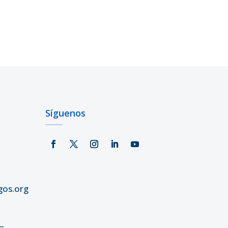
Síguenos
gos.org
–