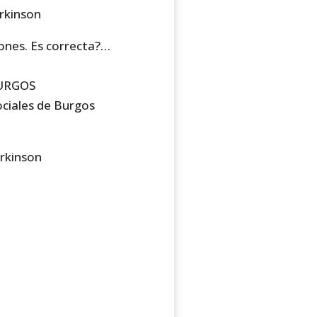
arkinson
ones. Es correcta?…
BURGOS
ociales de Burgos
arkinson