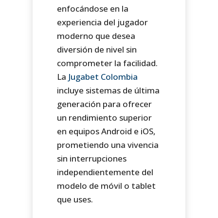
enfocándose en la
experiencia del jugador
moderno que desea
diversión de nivel sin
comprometer la facilidad.
La
Jugabet Colombia
incluye sistemas de última
generación para ofrecer
un rendimiento superior
en equipos Android e iOS,
prometiendo una vivencia
sin interrupciones
independientemente del
modelo de móvil o tablet
que uses.