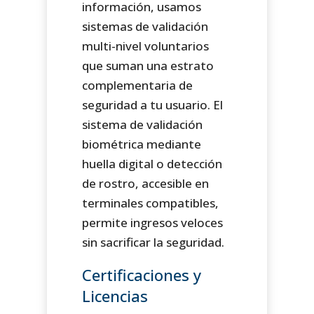
información, usamos
sistemas de validación
multi-nivel voluntarios
que suman una estrato
complementaria de
seguridad a tu usuario. El
sistema de validación
biométrica mediante
huella digital o detección
de rostro, accesible en
terminales compatibles,
permite ingresos veloces
sin sacrificar la seguridad.
Certificaciones y
Licencias