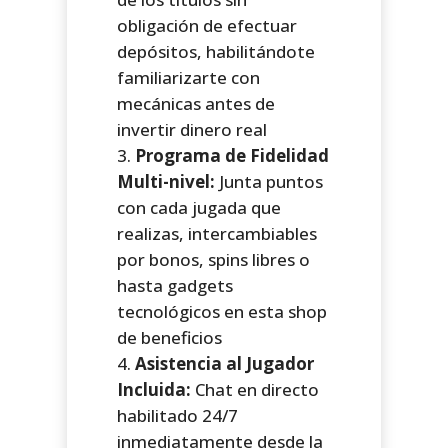
obligación de efectuar
depósitos, habilitándote
familiarizarte con
mecánicas antes de
invertir dinero real
Programa de Fidelidad
Multi-nivel:
Junta puntos
con cada jugada que
realizas, intercambiables
por bonos, spins libres o
hasta gadgets
tecnológicos en esta shop
de beneficios
Asistencia al Jugador
Incluida:
Chat en directo
habilitado 24/7
inmediatamente desde la