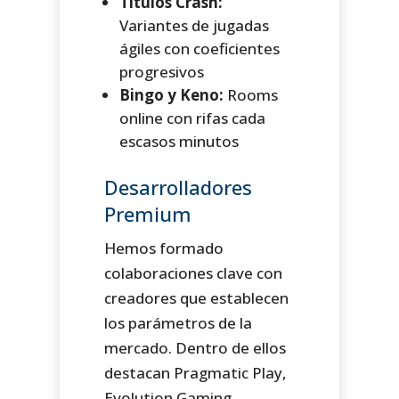
Títulos Crash:
Variantes de jugadas
ágiles con coeficientes
progresivos
Bingo y Keno:
Rooms
online con rifas cada
escasos minutos
Desarrolladores
Premium
Hemos formado
colaboraciones clave con
creadores que establecen
los parámetros de la
mercado. Dentro de ellos
destacan Pragmatic Play,
Evolution Gaming,