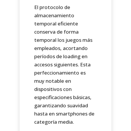
El protocolo de
almacenamiento
temporal eficiente
conserva de forma
temporal los juegos más
empleados, acortando
períodos de loading en
accesos siguientes. Esta
perfeccionamiento es
muy notable en
dispositivos con
especificaciones básicas,
garantizando suavidad
hasta en smartphones de
categoría media.