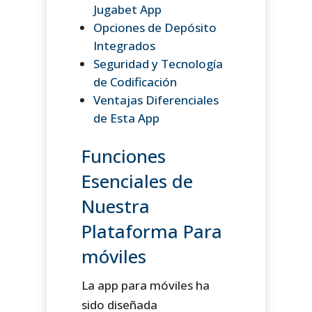
Jugabet App
Opciones de Depósito
Integrados
Seguridad y Tecnología
de Codificación
Ventajas Diferenciales
de Esta App
Funciones
Esenciales de
Nuestra
Plataforma Para
móviles
La app para móviles ha
sido diseñada