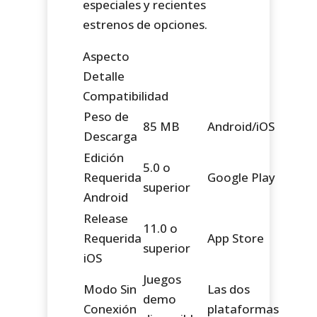
especiales y recientes
estrenos de opciones.
Aspecto
Detalle
Compatibilidad
Peso de
85 MB
Android/iOS
Descarga
Edición
5.0 o
Requerida
Google Play
superior
Android
Release
11.0 o
Requerida
App Store
superior
iOS
Juegos
Modo Sin
Las dos
demo
Conexión
plataformas