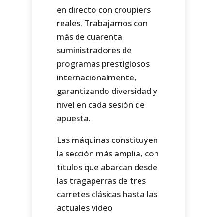
en directo con croupiers
reales. Trabajamos con
más de cuarenta
suministradores de
programas prestigiosos
internacionalmente,
garantizando diversidad y
nivel en cada sesión de
apuesta.
Las máquinas constituyen
la sección más amplia, con
títulos que abarcan desde
las tragaperras de tres
carretes clásicas hasta las
actuales video