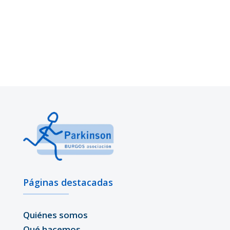
Páginas destacadas
Quiénes somos
Qué hacemos