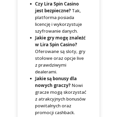
Czy Lira Spin Casino
jest bezpieczne?
Tak,
platforma posiada
licencję i wykorzystuje
szyfrowanie danych.
Jakie gry mogę znaleźć
w Lira Spin Casino?
Oferowane są sloty, gry
stołowe oraz opcje live
z prawdziwymi
dealerami.
Jakie są bonusy dla
nowych graczy?
Nowi
gracze mogą skorzystać
z atrakcyjnych bonusów
powitalnych oraz
promocji cashback.