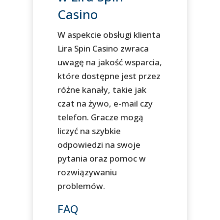
Casino
W aspekcie obsługi klienta
Lira Spin Casino zwraca
uwagę na jakość wsparcia,
które dostępne jest przez
różne kanały, takie jak
czat na żywo, e-mail czy
telefon. Gracze mogą
liczyć na szybkie
odpowiedzi na swoje
pytania oraz pomoc w
rozwiązywaniu
problemów.
FAQ