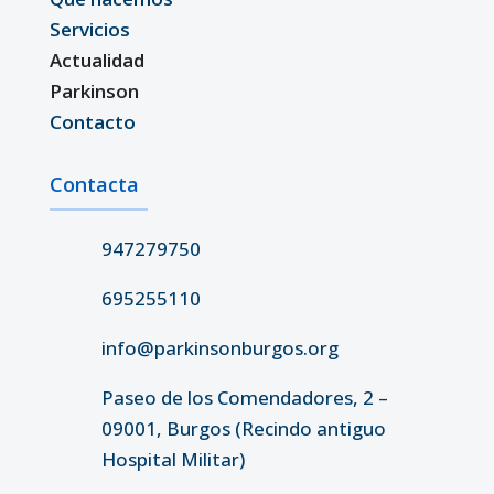
Servicios
Actualidad
Parkinson
Contacto
Contacta
947279750
695255110
info@parkinsonburgos.org
Paseo de los Comendadores, 2 –
09001, Burgos (Recindo antiguo
Hospital Militar)