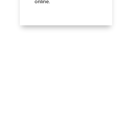
online.