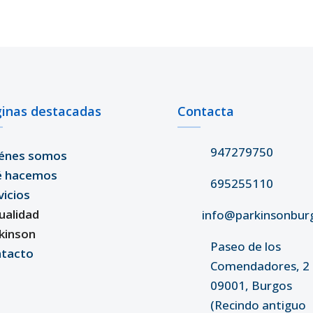
inas destacadas
Contacta
947279750
énes somos
é hacemos
695255110
vicios
ualidad
info@parkinsonbur
kinson
Paseo de los
tacto
Comendadores, 2 
09001, Burgos
(Recindo antiguo