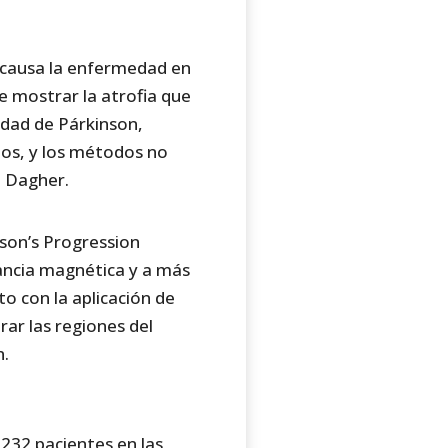
e causa la enfermedad en
e mostrar la atrofia que
edad de Párkinson,
os, y los métodos no
in Dagher.
nson’s Progression
nancia magnética y a más
to con la aplicación de
rar las regiones del
n.
 232 pacientes en las