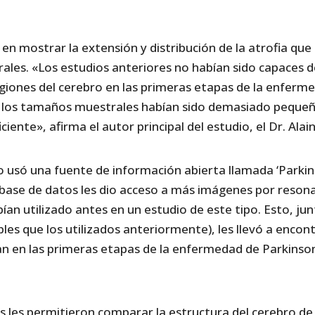
en mostrar la extensión y distribución de la atrofia qu
brales. «Los estudios anteriores no habían sido capaces d
regiones del cerebro en las primeras etapas de la enferm
y los tamaños muestrales habían sido demasiado pequeñ
iciente», afirma el autor principal del estudio, el Dr. Ala
o usó una fuente de información abierta llamada ‘Parki
a base de datos les dio acceso a más imágenes por reso
ían utilizado antes en un estudio de este tipo. Esto, jun
es que los utilizados anteriormente), les llevó a encont
an en las primeras etapas de la enfermedad de Parkinso
s les permitieron comparar la estructura del cerebro de