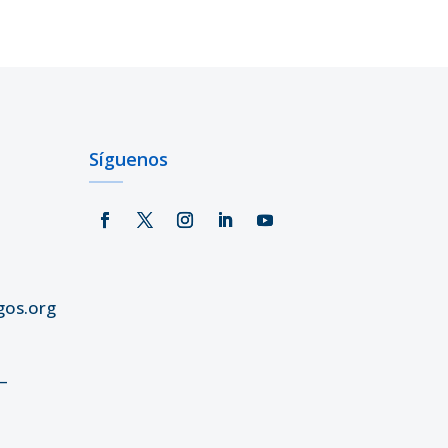
Síguenos
gos.org
–