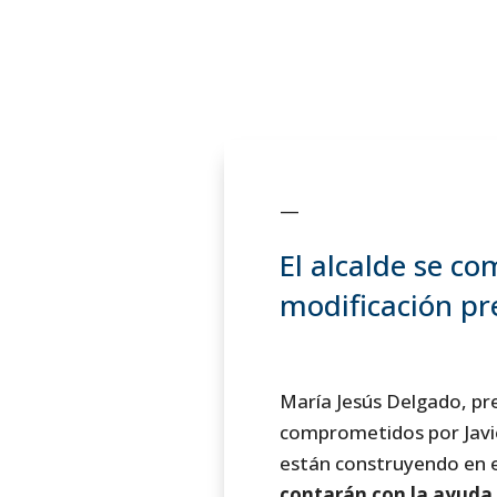
—
El alcalde se c
modificación pr
María Jesús Delgado, pr
comprometidos por Javier
están construyendo en el
contarán con la ayuda,