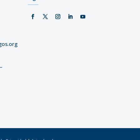
gos.org
–