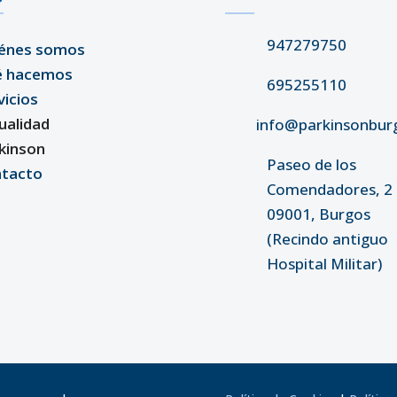
947279750
énes somos
é hacemos
695255110
vicios
ualidad
info@parkinsonbur
kinson
Paseo de los
tacto
Comendadores, 2 
09001, Burgos
(Recindo antiguo
Hospital Militar)