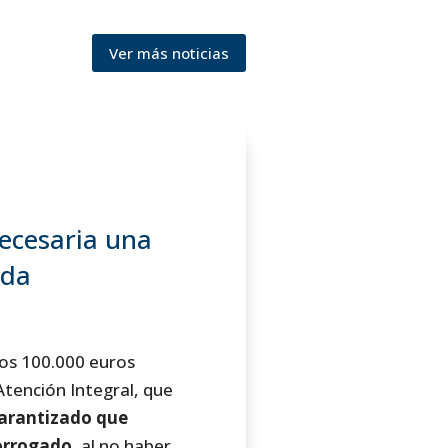
Ver más noticias
ecesaria una
uda
los 100.000 euros
Atención Integral, que
garantizado que
rorrogado
, al no haber