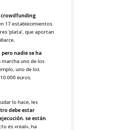
e crowdfunding
n 17 establecimientos
res ‘plata’, que aportan
llarce.
 pero nadie se ha
en marcha uno de los
emplo, uno de los
110.000 euros.
dar lo hace, les
tro debe estar
ejecución. se están
cto es «real», ha