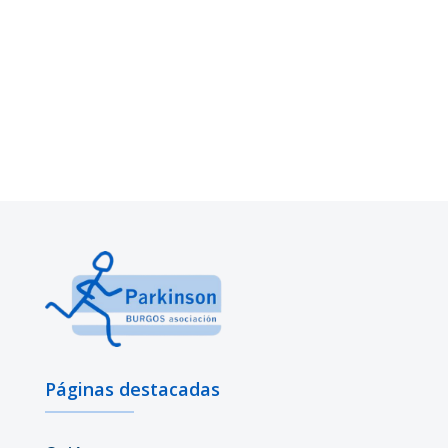
Páginas destacadas