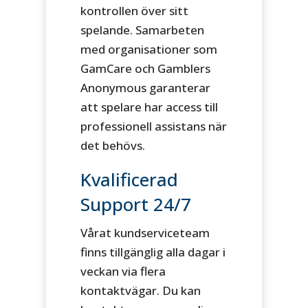
kontrollen över sitt
spelande. Samarbeten
med organisationer som
GamCare och Gamblers
Anonymous garanterar
att spelare har access till
professionell assistans när
det behövs.
Kvalificerad
Support 24/7
Vårat kundserviceteam
finns tillgänglig alla dagar i
veckan via flera
kontaktvägar. Du kan