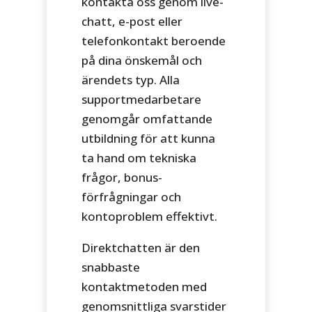
kontakta oss genom live-
chatt, e-post eller
telefonkontakt beroende
på dina önskemål och
ärendets typ. Alla
supportmedarbetare
genomgår omfattande
utbildning för att kunna
ta hand om tekniska
frågor, bonus-
förfrågningar och
kontoproblem effektivt.
Direktchatten är den
snabbaste
kontaktmetoden med
genomsnittliga svarstider