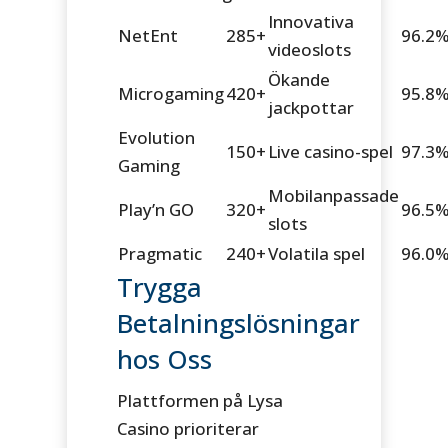
Innovativa
NetEnt
285+
96.2
videoslots
Ökande
Microgaming
420+
95.8
jackpottar
Evolution
150+
Live casino-spel
97.3
Gaming
Mobilanpassade
Play’n GO
320+
96.5
slots
Pragmatic
240+
Volatila spel
96.0
Trygga
Betalningslösningar
hos Oss
Plattformen på Lysa
Casino prioriterar