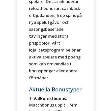
spelare. Detta inkluderar
reload-bonusar, cashback-
erbjudanden, free spins på
nya spelutgåvor och
säsongsbaserade
tävlingar med stora
prispoolor. Vårt
lojalitetsprogram belönar
aktiva spelare med poäng
som kan omvandlas till
bonuspengar eller andra
förmåner.
Aktuella Bonustyper
Välkomstbonus:
Matchbonus upp till fem