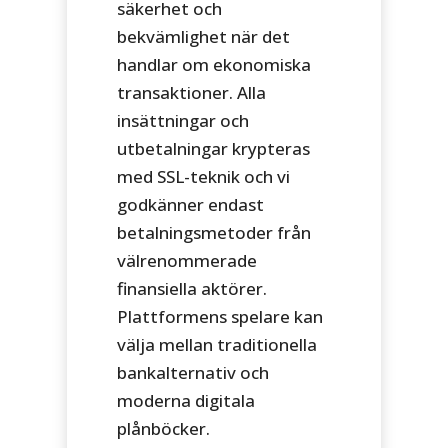
säkerhet och
bekvämlighet när det
handlar om ekonomiska
transaktioner. Alla
insättningar och
utbetalningar krypteras
med SSL-teknik och vi
godkänner endast
betalningsmetoder från
välrenommerade
finansiella aktörer.
Plattformens spelare kan
välja mellan traditionella
bankalternativ och
moderna digitala
plånböcker.