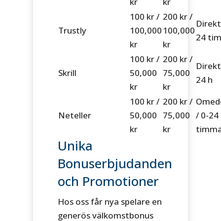
kr
kr
100 kr /
200 kr /
Direkt
Trustly
100,000
100,000
24 ti
kr
kr
100 kr /
200 kr /
Direkt
Skrill
50,000
75,000
24 h
kr
kr
100 kr /
200 kr /
Omede
Neteller
50,000
75,000
/ 0-24
kr
kr
timm
Unika
Bonuserbjudanden
och Promotioner
Hos oss får nya spelare en
generös välkomstbonus