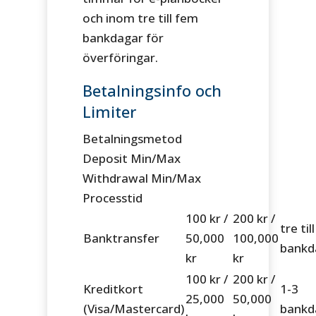
och inom tre till fem
bankdagar för
överföringar.
Betalningsinfo och
Limiter
Betalningsmetod
Deposit Min/Max
Withdrawal Min/Max
Processtid
100 kr /
200 kr /
tre til
Banktransfer
50,000
100,000
bankd
kr
kr
100 kr /
200 kr /
Kreditkort
1-3
25,000
50,000
(Visa/Mastercard)
bankd