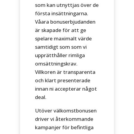
som kan utnyttjas över de
första insättningarna.
Våara bonuserbjudanden
är skapade för att ge
spelare maximalt värde
samtidigt som som vi
upprätthåller rimliga
omsättningskrav.
Villkoren är transparenta
och klart presenterade
innan ni accepterar något
deal.
Utöver välkomstbonusen
driver vi återkommande
kampanjer för befintliga