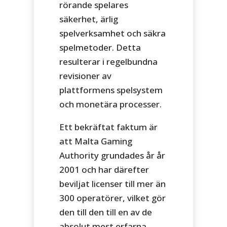
rörande spelares
säkerhet, ärlig
spelverksamhet och säkra
spelmetoder. Detta
resulterar i regelbundna
revisioner av
plattformens spelsystem
och monetära processer.
Ett bekräftat faktum är
att Malta Gaming
Authority grundades år år
2001 och har därefter
beviljat licenser till mer än
300 operatörer, vilket gör
den till den till en av de
absolut mest erfarna