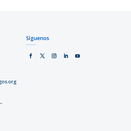
Síguenos
gos.org
–