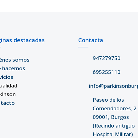
inas destacadas
Contacta
947279750
énes somos
é hacemos
695255110
vicios
ualidad
info@parkinsonbur
kinson
Paseo de los
tacto
Comendadores, 2 
09001, Burgos
(Recindo antiguo
Hospital Militar)