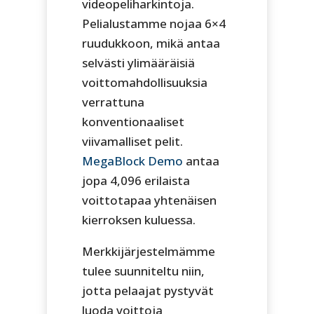
videopeliharkintoja.
Pelialustamme nojaa 6×4
ruudukkoon, mikä antaa
selvästi ylimääräisiä
voittomahdollisuuksia
verrattuna
konventionaaliset
viivamalliset pelit.
MegaBlock Demo
antaa
jopa 4,096 erilaista
voittotapaa yhtenäisen
kierroksen kuluessa.
Merkkijärjestelmämme
tulee suunniteltu niin,
jotta pelaajat pystyvät
luoda voittoja