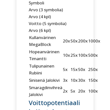
Symboli
Arvo (3 symbolia)
Arvo (4 kpl)
Voitto (5 symbolia)
Arvo (6 kpl)
Kullanvärinen
20x
50x
200x
1000x
MegaBlock
Hopeanvärinen
10x
25x
100x
500x
Timantti
Tulipunainen
5x
15x
50x
250x
Rubiini
Sinisenä Jalokivi
3x
10x
30x
150x
Smaragdinvihreä
2x
5x
20x
100x
Jalokivi
Voittopotentiaali