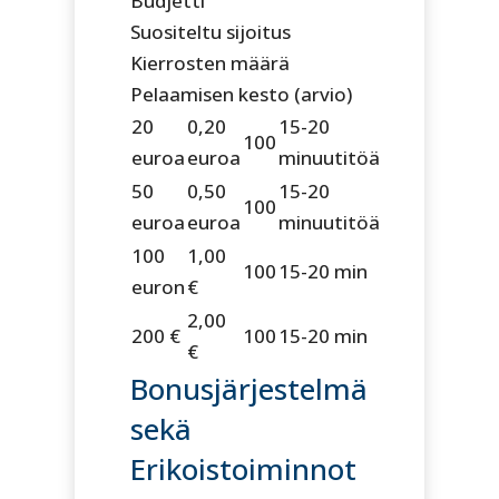
Budjetti
Suositeltu sijoitus
Kierrosten määrä
Pelaamisen kesto (arvio)
20
0,20
15-20
100
euroa
euroa
minuutitöä
50
0,50
15-20
100
euroa
euroa
minuutitöä
100
1,00
100
15-20 min
euron
€
2,00
200 €
100
15-20 min
€
Bonusjärjestelmä
sekä
Erikoistoiminnot