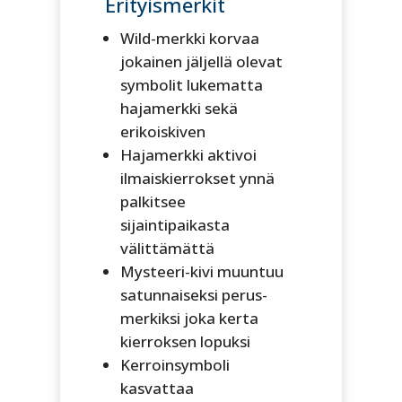
Erityismerkit
Wild-merkki korvaa
jokainen jäljellä olevat
symbolit lukematta
hajamerkki sekä
erikoiskiven
Hajamerkki aktivoi
ilmaiskierrokset ynnä
palkitsee
sijaintipaikasta
välittämättä
Mysteeri-kivi muuntuu
satunnaiseksi perus-
merkiksi joka kerta
kierroksen lopuksi
Kerroinsymboli
kasvattaa