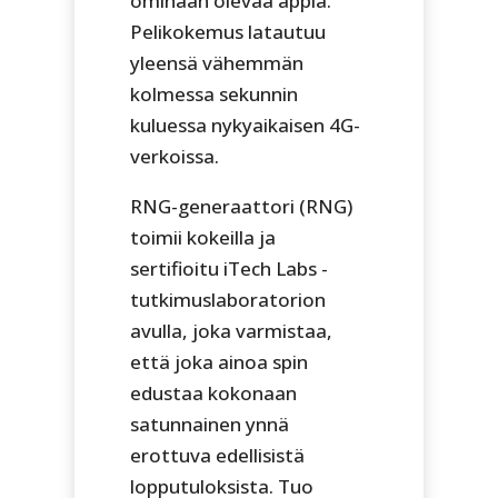
ominään olevaa appia.
Pelikokemus latautuu
yleensä vähemmän
kolmessa sekunnin
kuluessa nykyaikaisen 4G-
verkoissa.
RNG-generaattori (RNG)
toimii kokeilla ja
sertifioitu iTech Labs -
tutkimuslaboratorion
avulla, joka varmistaa,
että joka ainoa spin
edustaa kokonaan
satunnainen ynnä
erottuva edellisistä
lopputuloksista. Tuo