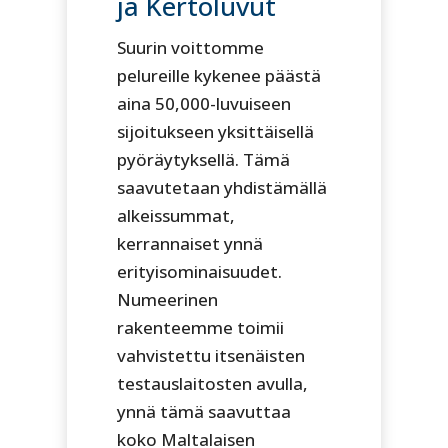
ja Kertoluvut
Suurin voittomme
pelureille kykenee päästä
aina 50,000-luvuiseen
sijoitukseen yksittäisellä
pyöräytyksellä. Tämä
saavutetaan yhdistämällä
alkeissummat,
kerrannaiset ynnä
erityisominaisuudet.
Numeerinen
rakenteemme toimii
vahvistettu itsenäisten
testauslaitosten avulla,
ynnä tämä saavuttaa
koko Maltalaisen