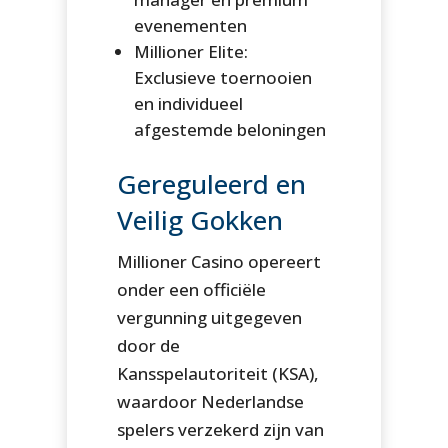
evenementen
Millioner Elite:
Exclusieve toernooien
en individueel
afgestemde beloningen
Gereguleerd en
Veilig Gokken
Millioner Casino opereert
onder een officiële
vergunning uitgegeven
door de
Kansspelautoriteit (KSA),
waardoor Nederlandse
spelers verzekerd zijn van