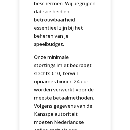
beschermen. Wij begrijpen
dat snelheid en
betrouwbaarheid
essentieel zijn bij het
beheren van je
speelbudget.
Onze minimale
stortingslimiet bedraagt
slechts €10, terwijl
opnames binnen 24 uur
worden verwerkt voor de
meeste betaalmethoden.
Volgens gegevens van de
Kansspelautoriteit
moeten Nederlandse