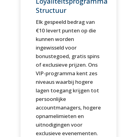
Loyaliteitsprogramma
Structuur
Elk gespeeld bedrag van
€10 levert punten op die
kunnen worden
ingewisseld voor
bonustegoed, gratis spins
of exclusieve prijzen. Ons
VIP-programma kent zes
niveaus waarbij hogere
lagen toegang krijgen tot
persoonlijke
accountmanagers, hogere
opnamelimieten en
uitnodigingen voor
exclusieve evenementen.