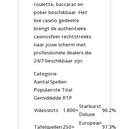
roulette, baccarat en
poker beschikbaar. Het
live casino gedeelte
brengt de authentieke
casinosfeer rechtstreeks
naar jouw scherm met
professionele dealers die
24/7 beschikbaar zijn.
Categorie
Aantal Spellen
Populairste Titel
Gemiddelde RTP
Starburst
Videoslots
1.800+
96.2%
Deluxe
European
Tafelspellen
250+
97.3%