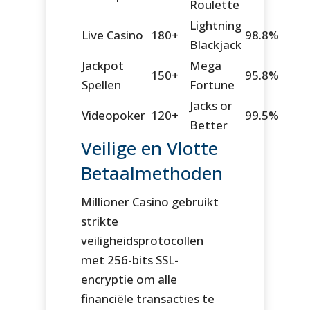
Roulette
Lightning
Live Casino
180+
98.8%
Blackjack
Jackpot
Mega
150+
95.8%
Spellen
Fortune
Jacks or
Videopoker
120+
99.5%
Better
Veilige en Vlotte
Betaalmethoden
Millioner Casino gebruikt
strikte
veiligheidsprotocollen
met 256-bits SSL-
encryptie om alle
financiële transacties te