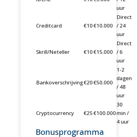
uur
Direct
Creditcard
€10
€10.000
/ 24
uur
Direct
Skrill/Neteller
€10
€15.000
/ 6
uur
1-2
dagen
Bankoverschrijving
€20
€50.000
/ 48
uur
30
Cryptocurrency
€25
€100.000
min /
4 uur
Bonusprogramma