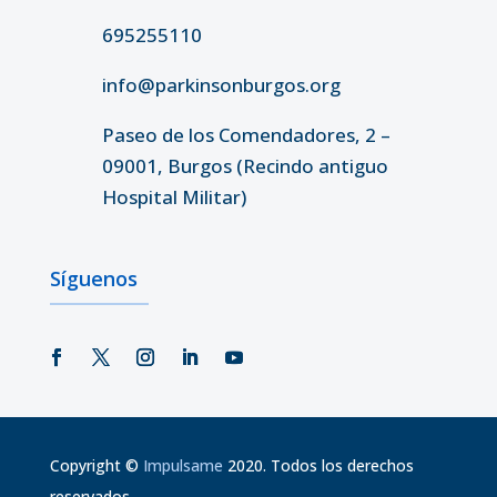
695255110
info@parkinsonburgos.org
Paseo de los Comendadores, 2 –
09001, Burgos (Recindo antiguo
Hospital Militar)
Síguenos
Copyright
©
Impulsame
2020. Todos los derechos
reservados