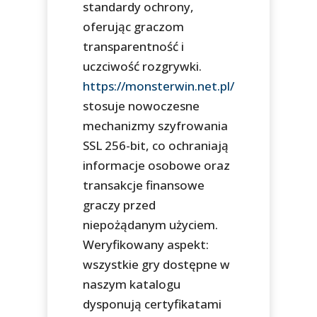
standardy ochrony,
oferując graczom
transparentność i
uczciwość rozgrywki.
https://monsterwin.net.pl/
stosuje nowoczesne
mechanizmy szyfrowania
SSL 256-bit, co ochraniają
informacje osobowe oraz
transakcje finansowe
graczy przed
niepożądanym użyciem.
Weryfikowany aspekt:
wszystkie gry dostępne w
naszym katalogu
dysponują certyfikatami