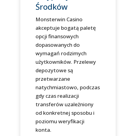
Środków
Monsterwin Casino
akceptuje bogatą paletę
opcji finansowych
dopasowanych do
wymagań rodzimych
użytkowników. Przelewy
depozytowe są
przetwarzane
natychmiastowo, podczas
gdy czas realizacji
transferów uzależniony
od konkretnej sposobu i
poziomu weryfikacji
konta.