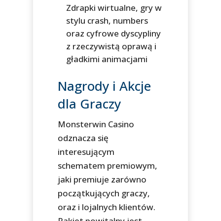
Zdrapki wirtualne, gry w
stylu crash, numbers
oraz cyfrowe dyscypliny
z rzeczywistą oprawą i
gładkimi animacjami
Nagrody i Akcje
dla Graczy
Monsterwin Casino
odznacza się
interesującym
schematem premiowym,
jaki premiuje zarówno
początkujących graczy,
oraz i lojalnych klientów.
Pakiet powitalny jest