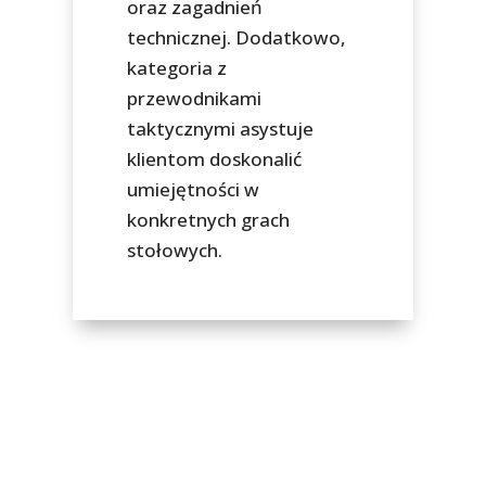
oraz zagadnień
technicznej. Dodatkowo,
kategoria z
przewodnikami
taktycznymi asystuje
klientom doskonalić
umiejętności w
konkretnych grach
stołowych.