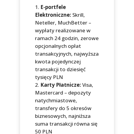
E-portfele
Elektroniczne:
Skrill,
Neteller, MuchBetter –
wypłaty realizowane w
ramach 24 godzin, zerowe
opcjonalnych opłat
transakcyjnych, najwyższa
kwota pojedynczej
transakcji to dziesięć
tysięcy PLN
Karty Płatnicze:
Visa,
Mastercard – depozyty
natychmiastowe,
transfery do 5 okresów
biznesowych, najniższa
suma transakcji równa się
50 PLN