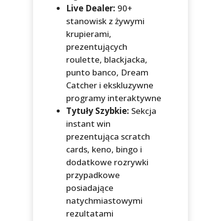
Live Dealer:
90+
stanowisk z żywymi
krupierami,
prezentujących
roulette, blackjacka,
punto banco, Dream
Catcher i ekskluzywne
programy interaktywne
Tytuły Szybkie:
Sekcja
instant win
prezentująca scratch
cards, keno, bingo i
dodatkowe rozrywki
przypadkowe
posiadające
natychmiastowymi
rezultatami