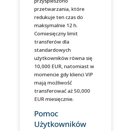
przyspieszono
przetwarzania, które
redukuje ten czas do
maksymalnie 12 h.
Comiesięczny limit
transferów dla
standardowych
użytkowników równa się
10,000 EUR, natomiast w
momencie gdy klienci VIP
mają możliwość
transferować aż 50,000
EUR miesięcznie.
Pomoc
Użytkowników