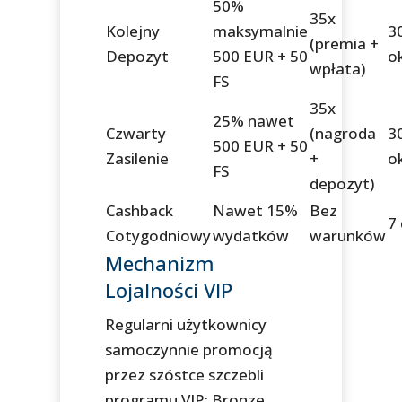
50%
35x
Kolejny
maksymalnie
3
(premia +
Depozyt
500 EUR + 50
o
wpłata)
FS
35x
25% nawet
Czwarty
(nagroda
3
500 EUR + 50
Zasilenie
+
o
FS
depozyt)
Cashback
Nawet 15%
Bez
7
Cotygodniowy
wydatków
warunków
Mechanizm
Lojalności VIP
Regularni użytkownicy
samoczynnie promocją
przez szóstce szczebli
programu VIP: Bronze,