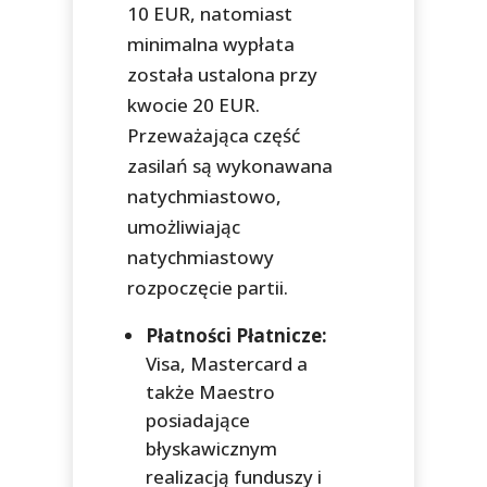
10 EUR, natomiast
minimalna wypłata
została ustalona przy
kwocie 20 EUR.
Przeważająca część
zasilań są wykonawana
natychmiastowo,
umożliwiając
natychmiastowy
rozpoczęcie partii.
Płatności Płatnicze:
Visa, Mastercard a
także Maestro
posiadające
błyskawicznym
realizacją funduszy i