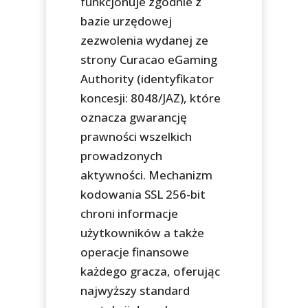
funkcjonuje zgodnie z
bazie urzędowej
zezwolenia wydanej ze
strony Curacao eGaming
Authority (identyfikator
koncesji: 8048/JAZ), które
oznacza gwarancję
prawności wszelkich
prowadzonych
aktywności. Mechanizm
kodowania SSL 256-bit
chroni informacje
użytkowników a także
operacje finansowe
każdego gracza, oferując
najwyższy standard