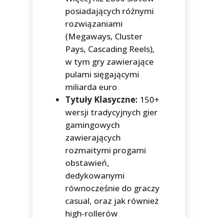
posiadających różnymi
rozwiązaniami
(Megaways, Cluster
Pays, Cascading Reels),
w tym gry zawierające
pulami sięgającymi
miliarda euro
Tytuły Klasyczne:
150+
wersji tradycyjnych gier
gamingowych
zawierających
rozmaitymi progami
obstawień,
dedykowanymi
równocześnie do graczy
casual, oraz jak również
high-rollerów