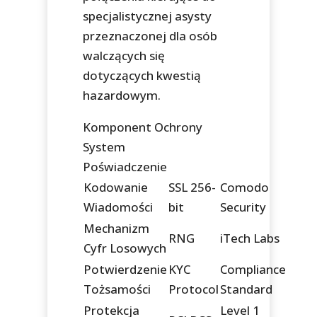
specjalistycznej asysty
przeznaczonej dla osób
walczących się
dotyczących kwestią
hazardowym.
Komponent Ochrony
System
Poświadczenie
Kodowanie
SSL 256-
Comodo
Wiadomości
bit
Security
Mechanizm
RNG
iTech Labs
Cyfr Losowych
Potwierdzenie
KYC
Compliance
Tożsamości
Protocol
Standard
Protekcja
Level 1