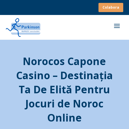
Colabora
Norocos Capone
Casino – Destinația
Ta De Elită Pentru
Jocuri de Noroc
Online