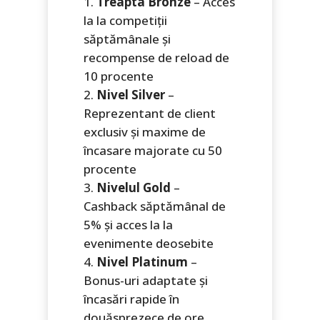
Treapta Bronze
– Acces
la la competiții
săptămânale și
recompense de reload de
10 procente
Nivel Silver
–
Reprezentant de client
exclusiv și maxime de
încasare majorate cu 50
procente
Nivelul Gold
–
Cashback săptămânal de
5% și acces la la
evenimente deosebite
Nivel Platinum
–
Bonus-uri adaptate și
încasări rapide în
douăsprezece de ore