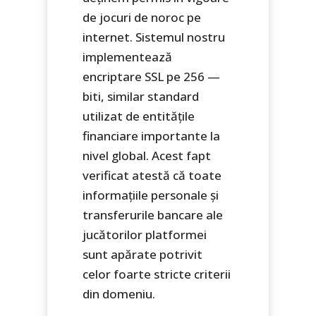
de jocuri de noroc pe
internet. Sistemul nostru
implementează
encriptare SSL pe 256 —
biti, similar standard
utilizat de entitățile
financiare importante la
nivel global. Acest fapt
verificat atestă că toate
informațiile personale și
transferurile bancare ale
jucătorilor platformei
sunt apărate potrivit
celor foarte stricte criterii
din domeniu.