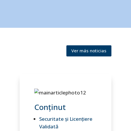
Ver más noticias
Conținut
Securitate și Licențiere
Validată