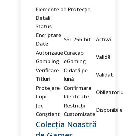
Elemente de Protecție
Detalii
Status
Encriptare
SSL 256-bit
Activă
Date
Autorizație
Curacao
Validă
Gambling
eGaming
Verificare
O dată pe
Validat
Titluri
lună
Protejare
Confirmare
Obligatoriu
Copii
Identitate
Joc
Restricții
Disponibile
Conștient
Customizate
Colecția Noastră
de Games