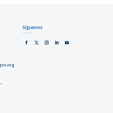
Síguenos
gos.org
–