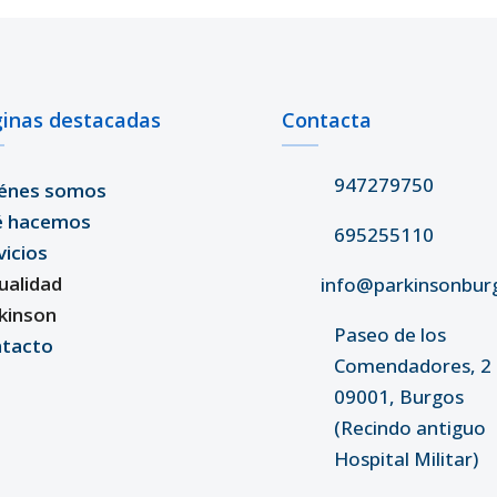
inas destacadas
Contacta
947279750
énes somos
é hacemos
695255110
vicios
ualidad
info@parkinsonbur
kinson
Paseo de los
tacto
Comendadores, 2 
09001, Burgos
(Recindo antiguo
Hospital Militar)