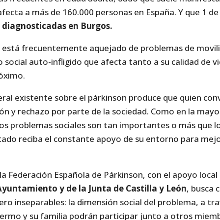
 afecta a más de 160.000 personas en España. Y que 1 de
 diagnosticadas en Burgos.
n está frecuentemente aquejado de problemas de movil
o social auto-infligido que afecta tanto a su calidad de v
óximo.
ral existente sobre el párkinson produce que quien con
ción y rechazo por parte de la sociedad. Como en la may
 los problemas sociales son tan importantes o más que lo
tado reciba el constante apoyo de su entorno para mejor
a Federación Española de Párkinson, con el apoyo local 
Ayuntamiento y de la Junta de Castilla y León
, busca 
ro inseparables: la dimensión social del problema, a tra
nfermo y su familia podrán participar junto a otros miemb