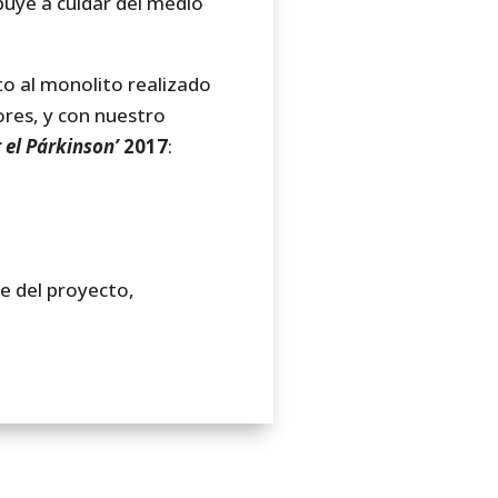
buye a cuidar del medio
to al monolito realizado
res, y con nuestro
 el Párkinson’
2017
:
e del proyecto,