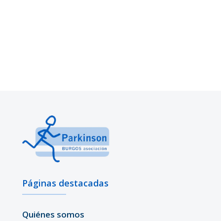
Páginas destacadas
Quiénes somos