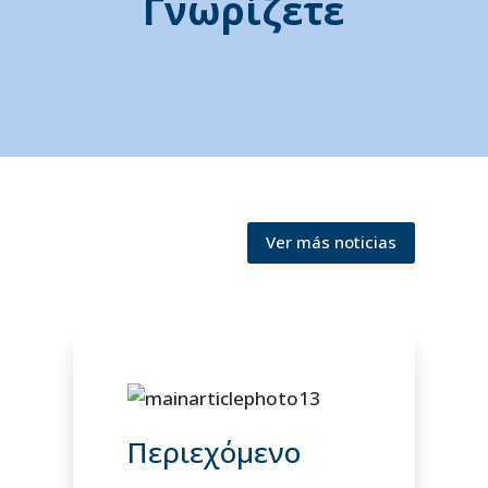
Γνωρίζετε
Ver más noticias
Περιεχόμενο