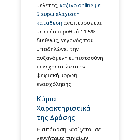
μελέτες,
καζινο online με
5 ευρω ελαχιστη
καταθεση
αναπτύσσεται
με ετήσιο ρυθμό 11.5%
διεθνώς, γεγονός που
υποδηλώνει την
αυξανόμενη εμπιστοσύνη
των χρηστών στην
ψηφιακή μορφή
ενασχόλησης.
Κύρια
Χαρακτηριστικά
της Δράσης
Η απόδοση βασίζεται σε
γεννήτριες τυχαίων