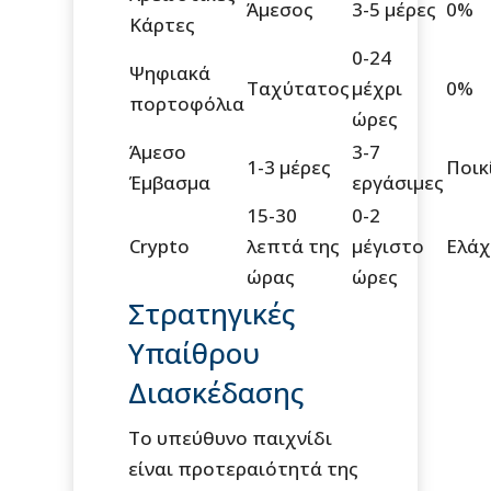
Άμεσος
3-5 μέρες
0%
Κάρτες
0-24
Ψηφιακά
Ταχύτατος
μέχρι
0%
πορτοφόλια
ώρες
Άμεσο
3-7
1-3 μέρες
Ποικ
Έμβασμα
εργάσιμες
15-30
0-2
Crypto
λεπτά της
μέγιστο
Ελάχ
ώρας
ώρες
Στρατηγικές
Υπαίθρου
Διασκέδασης
Το υπεύθυνο παιχνίδι
είναι προτεραιότητά της