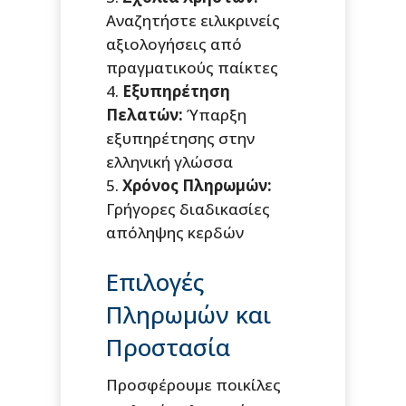
Αναζητήστε ειλικρινείς
αξιολογήσεις από
πραγματικούς παίκτες
Εξυπηρέτηση
Πελατών:
Ύπαρξη
εξυπηρέτησης στην
ελληνική γλώσσα
Χρόνος Πληρωμών:
Γρήγορες διαδικασίες
απόληψης κερδών
Επιλογές
Πληρωμών και
Προστασία
Προσφέρουμε ποικίλες