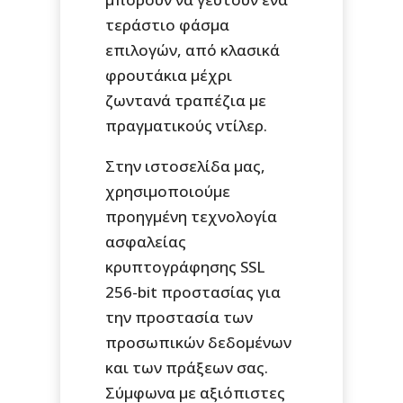
τεράστιο φάσμα
επιλογών, από κλασικά
φρουτάκια μέχρι
ζωντανά τραπέζια με
πραγματικούς ντίλερ.
Στην ιστοσελίδα μας,
χρησιμοποιούμε
προηγμένη τεχνολογία
ασφαλείας
κρυπτογράφησης SSL
256-bit προστασίας για
την προστασία των
προσωπικών δεδομένων
και των πράξεων σας.
Σύμφωνα με αξιόπιστες