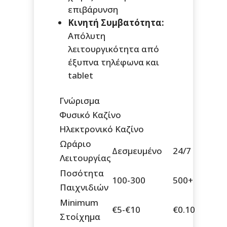
επιβάρυνση
Κινητή Συμβατότητα:
Απόλυτη
λειτουργικότητα από
έξυπνα τηλέφωνα και
tablet
Γνώρισμα
Φυσικό Καζίνο
Ηλεκτρονικό Καζίνο
Ωράριο
Δεσμευμένο
24/7
Λειτουργίας
Ποσότητα
100-300
500+
Παιχνιδιών
Minimum
€5-€10
€0.10
Στοίχημα