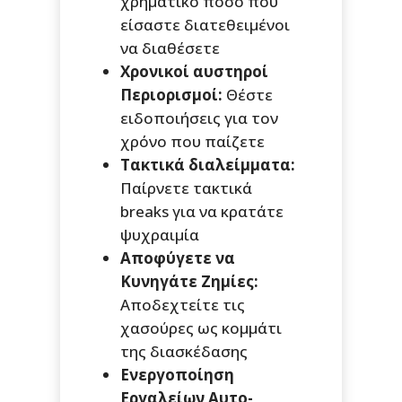
χρηματικό ποσό που
είσαστε διατεθειμένοι
να διαθέσετε
Χρονικοί αυστηροί
Περιορισμοί:
Θέστε
ειδοποιήσεις για τον
χρόνο που παίζετε
Τακτικά διαλείμματα:
Παίρνετε τακτικά
breaks για να κρατάτε
ψυχραιμία
Αποφύγετε να
Κυνηγάτε Ζημίες:
Αποδεχτείτε τις
χασούρες ως κομμάτι
της διασκέδασης
Ενεργοποίηση
Εργαλείων Αυτο-