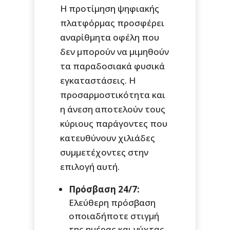
Η προτίμηση ψηφιακής
πλατφόρμας προσφέρει
αναρίθμητα οφέλη που
δεν μπορούν να μιμηθούν
τα παραδοσιακά φυσικά
εγκαταστάσεις. Η
προσαρμοστικότητα και
η άνεση αποτελούν τους
κύριους παράγοντες που
κατευθύνουν χιλιάδες
συμμετέχοντες στην
επιλογή αυτή.
Πρόσβαση 24/7:
Ελεύθερη πρόσβαση
οποιαδήποτε στιγμή
της ημέρας και νύχτας