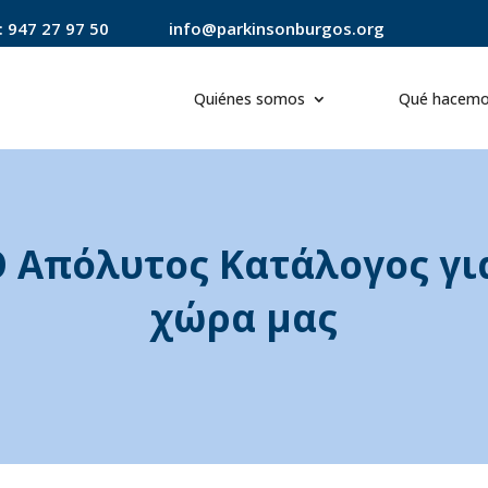
:
947 27 97 50
info@parkinsonburgos.org
Quiénes somos
Qué hacem
Ο Απόλυτος Κατάλογος γι
χώρα μας