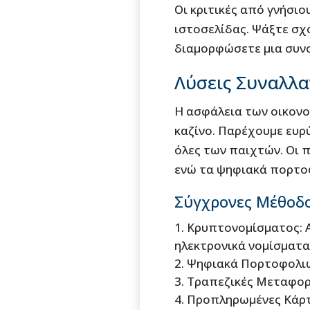
Οι κριτικές από γνήσι
ιστοσελίδας. Ψάξτε σχ
διαμορφώσετε μια συνο
Λύσεις Συναλλα
Η ασφάλεια των οικονο
καζίνο. Παρέχουμε ευρ
όλες των παιχτών. Οι 
ενώ τα ψηφιακά πορτο
Σύγχρονες Μέθοδ
Κρυπτονομίσματος: Α
ηλεκτρονικά νομίσματα
Ψηφιακά Πορτοφολιών
Τραπεζικές Μεταφορέ
Προπληρωμένες Κάρτώ