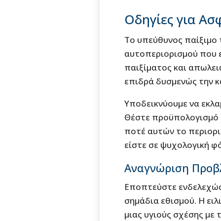
Οδηγίες για Ασ
Το υπεύθυνος παίξιμο 
αυτοπεριορισμού που ε
παιξίματος και απωλειώ
επιδρά δυσμενώς την κ
Υποδεικνύουμε να εκλα
Θέστε προϋπολογισμό π
ποτέ αυτών το περιορι
είστε σε ψυχολογική φ
Αναγνώριση Προβ
Εποπτεύστε ενδελεχώς 
σημάδια εθισμού. Η ειλ
μιας υγιούς σχέσης με