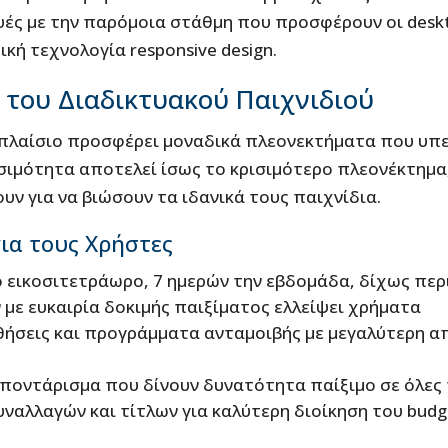
υές με την παρόμοια στάθμη που προσφέρουν οι desk
κή τεχνολογία responsive design.
του Διαδικτυακού Παιχνιδιού
 πλαίσιο προσφέρει μοναδικά πλεονεκτήματα που υπε
σιμότητα αποτελεί ίσως το κρισιμότερο πλεονέκτημα,
υν για να βιώσουν τα ιδανικά τους παιχνίδια.
ια τους Χρήστες
 εικοσιτετράωρο, 7 ημερών την εβδομάδα, δίχως πε
με ευκαιρία δοκιμής παιξίματος ελλείψει χρήματα
ήσεις και προγράμματα ανταμοιβής με μεγαλύτερη 
ποντάρισμα που δίνουν δυνατότητα παίξιμο σε όλες
ναλλαγών και τίτλων για καλύτερη διοίκηση του budg