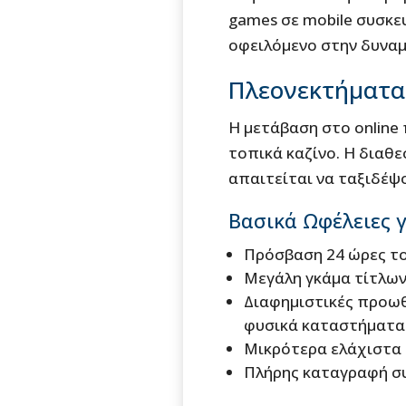
games σε mobile συσκε
οφειλόμενο στην δυναμι
Πλεονεκτήματα 
Η μετάβαση στο online
τοπικά καζίνο. Η διαθε
απαιτείται να ταξιδέψο
Βασικά Ωφέλειες γ
Πρόσβαση 24 ώρες το
Μεγάλη γκάμα τίτλων 
Διαφημιστικές προωθ
φυσικά καταστήματα
Μικρότερα ελάχιστα 
Πλήρης καταγραφή συ