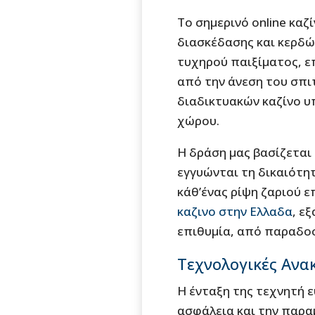
Το σημερινό online κα
διασκέδασης και κερδώ
τυχηρού παιξίματος, ε
από την άνεση του σπι
διαδικτυακών καζίνο υπ
χώρου.
Η δράση μας βασίζεται
εγγυώνται τη δικαιότη
κάθ’ένας ρίψη ζαριού 
καζινο στην Ελλαδα
, ε
επιθυμία, από παραδοσ
Τεχνολογικές Ανα
Η ένταξη της τεχνητή ε
ασφάλεια και την παρα