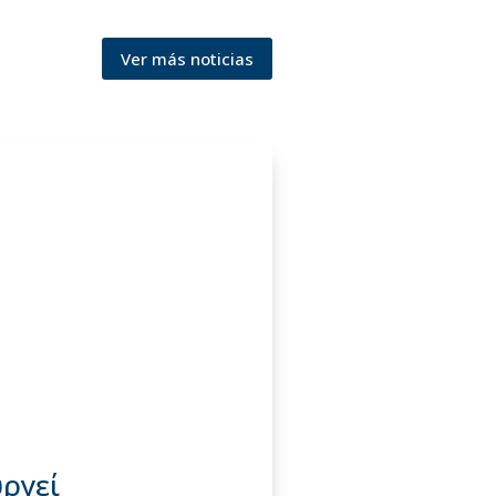
Ver más noticias
υργεί