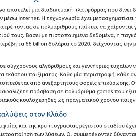
ζίνο αποτελεί μια διαδικτυακή πλατφόρμας που δίνει
ν μέσω internet. Η τεχνογνωσία έχει μετασχηματίσει
πιτρέποντας σε πολυάριθμους παίκτες να χαίρονται 
τιού τους. Βάσει με πιστοποιημένα δεδομένα, η παγκ
ερέβη τα 66 billion δολάρια το 2020, δείχνοντας την
 σε σύγχρονους αλγόριθμους και γεννήτριες τυχαίων
τα εκάστου παιξίματος. Κάθε μία περιστροφή, κάθε α
εποπτεύεται από ανεξάρτητους φορείς επικύρωσης. 
ξασφαλίζετε πρόσβαση σε πολυάριθμα games που εξ
ιακούς κουλοχέρηδες ως πραγματικού χρόνου παιχνίδ
καλύψεις στον Κλάδο
υφυΐας και της κρυπτογραφίας μέγιστου σταδίου έχει
μετροποίηση των λύσεων. Οι συμμετέχοντες δύναντα