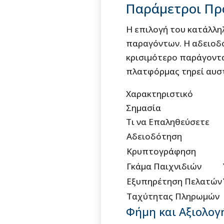
Παράμετροι Προ
Η επιλογή του κατάλλη
παραγόντων. Η αδειοδό
κρισιμότερο παράγοντα.
πλατφόρμας τηρεί αυστ
Χαρακτηριστικό
Σημασία
Τι να Επαληθεύσετε
Αδειοδότηση
Κρυπτογράφηση
Γκάμα Παιχνιδιών
Εξυπηρέτηση Πελατών
Ταχύτητας Πληρωμών
Φήμη και Αξιολογ