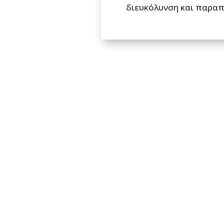
διευκόλυνση και παραπ