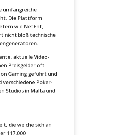
ne umfangreiche
cht. Die Plattform
etern wie NetEnt,
 nicht bloß technische
hlengeneratoren.
nte, aktuelle Video-
en Preisgelder oft
ution Gaming geführt und
nd verschiedene Poker-
n Studios in Malta und
t, die welche sich an
ber 117.000