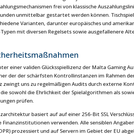
hlungsmechanismen frei von klassische Auszahlungslin
runden unmittelbar gestartet werden können. Tischspiel
hiedene Varianten, darunter europäisches und amerikan
-Typen mit diversen Regelsets sowie ausgefallenere Al
icherheitsmaßnahmen
ter einer validen Glücksspiellizenz der Malta Gaming Au
er der der schärfsten Kontrollinstanzen im Rahmen de
z zwingt uns zu regelmäßigen Audits durch externe Kont
ie sowohl die Ehrlichkeit der Spielalgorithmen als sowi
lungen prüfen.
zarchitektur basiert auf auf einer 256-Bit SSL Verschlü
le Finanzinstitutionen verwenden. Alle sensiblen Angabe
R) prozessiert und auf Servern im Gebiet der EU abgel