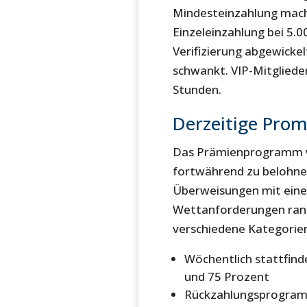
Mindesteinzahlung mach
Einzeleinzahlung bei 5.
Verifizierung abgewicke
schwankt. VIP-Mitgliede
Stunden.
Derzeitige Pro
Das Prämienprogramm wu
fortwährend zu belohnen
Überweisungen mit eine
Wettanforderungen rang
verschiedene Kategorien
Wöchentlich stattfind
und 75 Prozent
Rückzahlungsprogramm