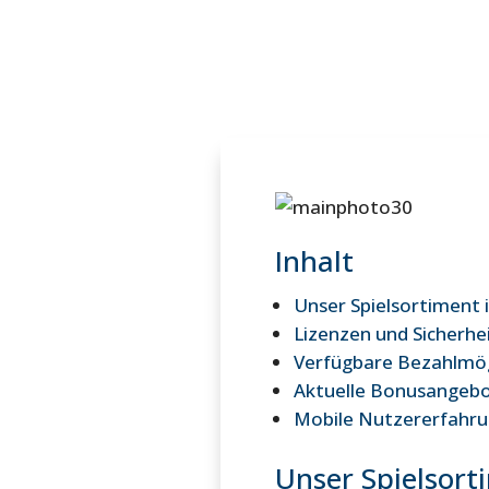
Inhalt
Unser Spielsortiment 
Lizenzen und Sicherhe
Verfügbare Bezahlmög
Aktuelle Bonusangeb
Mobile Nutzererfahr
Unser Spielsort