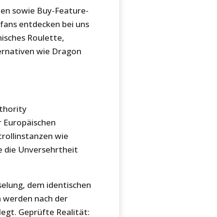
ien sowie Buy-Feature-
fans entdecken bei uns
isches Roulette,
ternativen wie Dragon
thority
r Europäischen
rollinstanzen wie
e die Unversehrtheit
sselung, dem identischen
n werden nach der
egt. Geprüfte Realität: