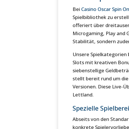
Bei
Casino Oscar Spin On
Spielbibliothek zu erste
offeriert über dreitaus
Microgaming, Play and G
Stabilität, sondern zud
Unsere Spielkategorien 
Slots mit kreativen Bon
siebenstellige Geldbeträ
stellt bereit rund um di
Versionen. Diese Live-Ü
Lettland.
Spezielle Spielbere
Abseits von den Standar
konkrete Spielervorlieb