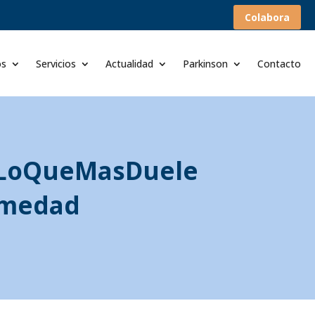
Colabora
os
Servicios
Actualidad
Parkinson
Contacto
 #LoQueMasDuele
ermedad