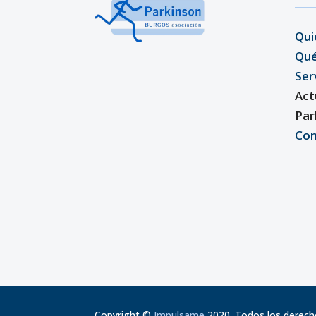
Qui
Qu
Ser
Act
Par
Con
Copyright
©
Impulsame
2020. Todos los derech