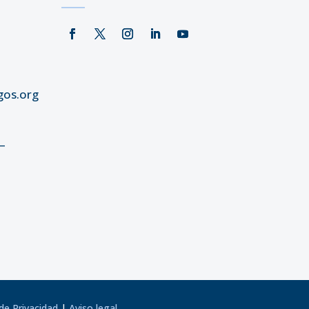
gos.org
–
 de Privacidad
|
Aviso legal