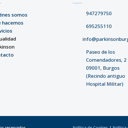
947279750
énes somos
é hacemos
695255110
vicios
ualidad
info@parkinsonbur
kinson
Paseo de los
tacto
Comendadores, 2 
09001, Burgos
(Recindo antiguo
Hospital Militar)
os reservados
Política de Cookies
|
Política