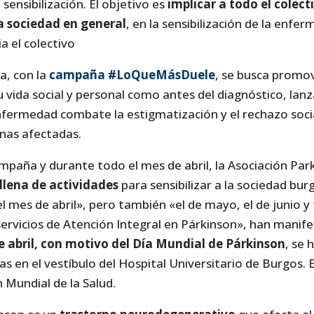
ensibilización. El objetivo es
implicar a todo el colect
la sociedad en general
, en la sensibilización de la enfe
a el colectivo
va, con la
campaña #LoQueMásDuele
, se busca promo
vida social y personal como antes del diagnóstico, lan
enfermedad combate la estigmatización y el rechazo soci
onas afectadas.
aña y durante todo el mes de abril, la Asociación Par
lena de actividades
para sensibilizar a la sociedad burg
l mes de abril», pero también «el de mayo, el de junio y
servicios de Atención Integral en Párkinson», han manif
e abril, con motivo del Día Mundial de Párkinson
, se
ras en el vestíbulo del Hospital Universitario de Burgos.
 Mundial de la Salud.