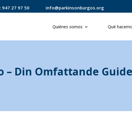
:
947 27 97 50
info@parkinsonburgos.org
Quiénes somos
Qué hacem
o – Din Omfattande Guide 