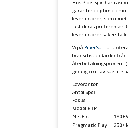
Hos PiperSpin har casin
garantera optimala möjlig
leverantörer, som inneb
just deras preferenser. 
leverantörer säkerställe
Vi på
PiperSpin
prioriter
branschstandarder från 
återbetalningsprocent (
ger dig i roll av spelare 
Leverantör
Antal Spel
Fokus
Medel RTP
NetEnt
180+
V
Pragmatic Play
250+