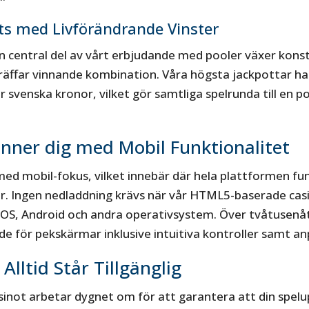
ots med Livförändrande Vinster
 central del av vårt erbjudande med pooler växer konst
äffar vinnande kombination. Våra högsta jackpottar h
svenska kronor, vilket gör samtliga spelrunda till en pot
inner dig med Mobil Funktionalitet
med mobil-fokus, vilket innebär där hela plattformen fun
or. Ingen nedladdning krävs när vår HTML5-baserade casi
OS, Android och andra operativsystem. Över tvåtusenåt
de för pekskärmar inklusive intuitiva kontroller samt a
lltid Står Tillgänglig
not arbetar dygnet om för att garantera att din spelupp