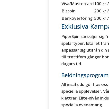
Visa/Mastercard
100 kr /
Bitcoin
200 kr 
Banköverföring
500 kr 
Exklusiva Kampa
PiperSpin särskiljer sig
spelartyper. Istället fr
anpassar sig utifrån din
till trettifem gånger b
dagars tid.
Belöningsprogram 
All insats du gör hos oss
speciella upplevelser. Vå
klättrar. Elite-nivån in
speciella evenemang.