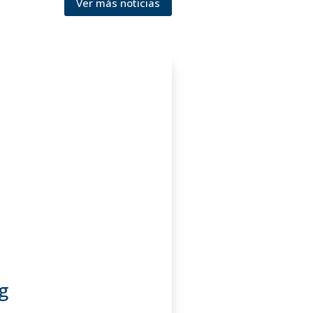
Ver más noticias
g