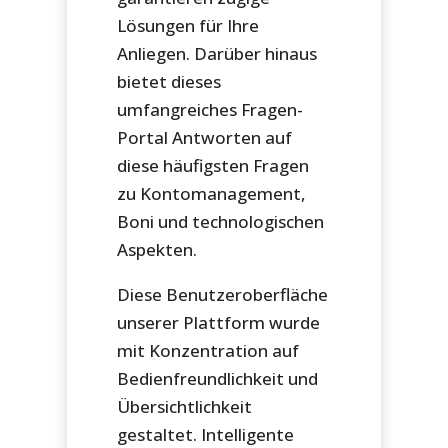
Lösungen für Ihre
Anliegen. Darüber hinaus
bietet dieses
umfangreiches Fragen-
Portal Antworten auf
diese häufigsten Fragen
zu Kontomanagement,
Boni und technologischen
Aspekten.
Diese Benutzeroberfläche
unserer Plattform wurde
mit Konzentration auf
Bedienfreundlichkeit und
Übersichtlichkeit
gestaltet. Intelligente