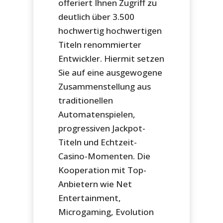
offeriert Ihnen Zugriff zu
deutlich über 3.500
hochwertig hochwertigen
Titeln renommierter
Entwickler. Hiermit setzen
Sie auf eine ausgewogene
Zusammenstellung aus
traditionellen
Automatenspielen,
progressiven Jackpot-
Titeln und Echtzeit-
Casino-Momenten. Die
Kooperation mit Top-
Anbietern wie Net
Entertainment,
Microgaming, Evolution