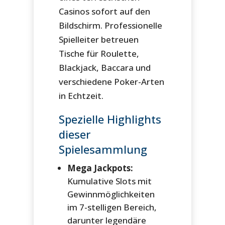
Casinos sofort auf den
Bildschirm. Professionelle
Spielleiter betreuen
Tische für Roulette,
Blackjack, Baccara und
verschiedene Poker-Arten
in Echtzeit.
Spezielle Highlights
dieser
Spielesammlung
Mega Jackpots:
Kumulative Slots mit
Gewinnmöglichkeiten
im 7-stelligen Bereich,
darunter legendäre