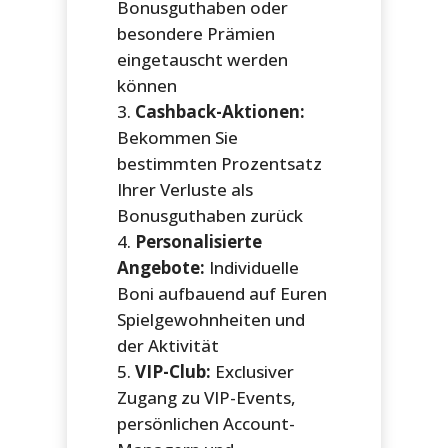
Bonusguthaben oder
besondere Prämien
eingetauscht werden
können
Cashback-Aktionen:
Bekommen Sie
bestimmten Prozentsatz
Ihrer Verluste als
Bonusguthaben zurück
Personalisierte
Angebote:
Individuelle
Boni aufbauend auf Euren
Spielgewohnheiten und
der Aktivität
VIP-Club:
Exclusiver
Zugang zu VIP-Events,
persönlichen Account-