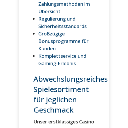
Zahlungsmethoden im
Übersicht
Regulierung und
Sicherheitsstandards
Großzügige
Bonusprogramme für
Kunden
Komplettservice und
Gaming-Erlebnis
Abwechslungsreiches
Spielesortiment
für jeglichen
Geschmack
Unser erstklassiges Casino