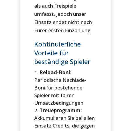
als auch Freispiele
umfasst. Jedoch unser
Einsatz endet nicht nach
Eurer ersten Einzahlung.
Kontinuierliche
Vorteile für
beständige Spieler
Reload-Boni:
Periodische Nachlade-
Boni für bestehende
Spieler mit fairen
Umsatzbedingungen
Treueprogramm:
Akkumulieren Sie bei allen
Einsatz Credits, die gegen