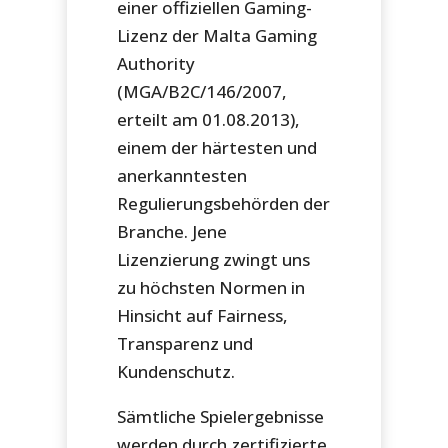
einer offiziellen Gaming-
Lizenz der Malta Gaming
Authority
(MGA/B2C/146/2007,
erteilt am 01.08.2013),
einem der härtesten und
anerkanntesten
Regulierungsbehörden der
Branche. Jene
Lizenzierung zwingt uns
zu höchsten Normen in
Hinsicht auf Fairness,
Transparenz und
Kundenschutz.
Sämtliche Spielergebnisse
werden durch zertifizierte