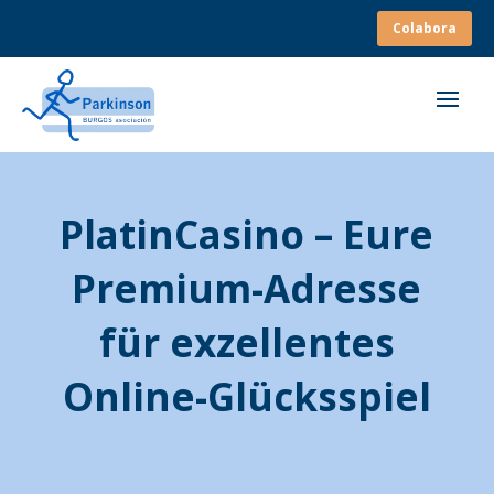
Colabora
PlatinCasino – Eure
Premium-Adresse
für exzellentes
Online-Glücksspiel