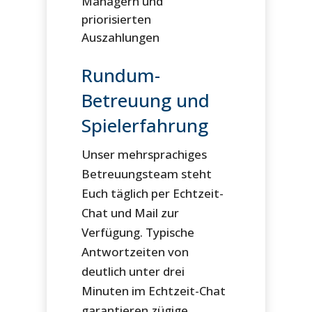
Managern und
priorisierten
Auszahlungen
Rundum-
Betreuung und
Spielerfahrung
Unser mehrsprachiges
Betreuungsteam steht
Euch täglich per Echtzeit-
Chat und Mail zur
Verfügung. Typische
Antwortzeiten von
deutlich unter drei
Minuten im Echtzeit-Chat
garantieren zügige