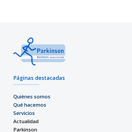
Páginas destacadas
Quiénes somos
Qué hacemos
Servicios
Actualidad
Parkinson