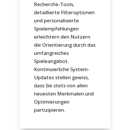
Recherche-Tools,
detaillierte Filteroptionen
und personalisierte
Spielempfehlungen
erleichtern den Nutzern
die Orientierung durch das
umfangreiches
Spieleangebot.
Kontinuierliche System-
Updates stellen gewiss,
dass Sie stets von allen
neuesten Merkmalen und
Optimierungen
partizipieren.