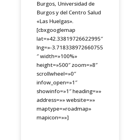
Burgos, Universidad de
Burgos y del Centro Salud
«Las Huelgas».
[cbxgooglemap
lat=»42.33819726622995″
lng=»-3.718338972660755
″ width=»100%»
height=»500″ zoom=»8″
scrollwheel=»0″
infow_open=»1″
showinfo=»1″ heading=»»
address=»» website=»»
maptype=»roadmap»
mapicon=»»]