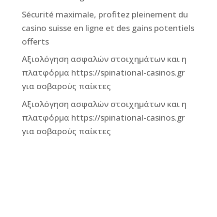
Sécurité maximale, profitez pleinement du
casino suisse en ligne et des gains potentiels
offerts
Αξιολόγηση ασφαλών στοιχημάτων και η
πλατφόρμα https://spinational-casinos.gr
για σοβαρούς παίκτες
Αξιολόγηση ασφαλών στοιχημάτων και η
πλατφόρμα https://spinational-casinos.gr
για σοβαρούς παίκτες