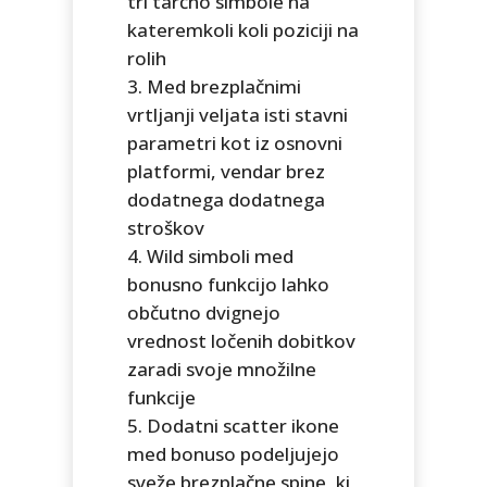
tri tarčno simbole na
kateremkoli koli poziciji na
rolih
Med brezplačnimi
vrtljanji veljata isti stavni
parametri kot iz osnovni
platformi, vendar brez
dodatnega dodatnega
stroškov
Wild simboli med
bonusno funkcijo lahko
občutno dvignejo
vrednost ločenih dobitkov
zaradi svoje množilne
funkcije
Dodatni scatter ikone
med bonuso podeljujejo
sveže brezplačne spine, ki