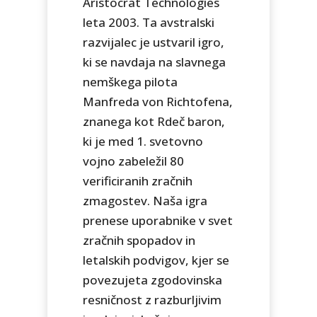
Aristocrat Technologies
leta 2003. Ta avstralski
razvijalec je ustvaril igro,
ki se navdaja na slavnega
nemškega pilota
Manfreda von Richtofena,
znanega kot Rdeč baron,
ki je med 1. svetovno
vojno zabeležil 80
verificiranih zračnih
zmagostev. Naša igra
prenese uporabnike v svet
zračnih spopadov in
letalskih podvigov, kjer se
povezujeta zgodovinska
resničnost z razburljivim