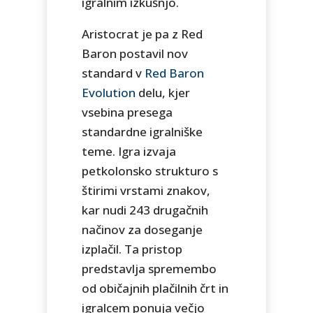
igralnim izkušnjo.
Aristocrat je pa z Red
Baron postavil nov
standard v
Red Baron
Evolution
delu, kjer
vsebina presega
standardne igralniške
teme. Igra izvaja
petkolonsko strukturo s
štirimi vrstami znakov,
kar nudi 243 drugačnih
načinov za doseganje
izplačil. Ta pristop
predstavlja spremembo
od običajnih plačilnih črt in
igralcem ponuja večjo