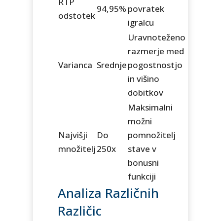
RTP
94,95%
povratek
odstotek
igralcu
Uravnoteženo
razmerje med
Varianca
Srednje
pogostnostjo
in višino
dobitkov
Maksimalni
možni
Najvišji
Do
pomnožitelj
množitelj
250x
stave v
bonusni
funkciji
Analiza Različnih
Različic