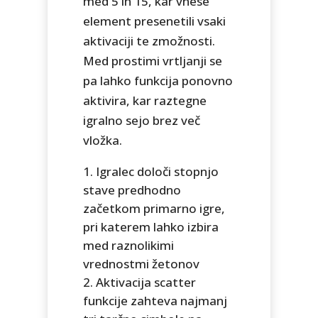
med 5 in 15, kar vnese
element presenetili vsaki
aktivaciji te zmožnosti.
Med prostimi vrtljanji se
pa lahko funkcija ponovno
aktivira, kar raztegne
igralno sejo brez več
vložka.
Igralec določi stopnjo
stave predhodno
začetkom primarno igre,
pri katerem lahko izbira
med raznolikimi
vrednostmi žetonov
Aktivacija scatter
funkcije zahteva najmanj