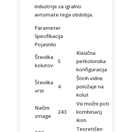
industrije za igralno
avtomate tega obdobja.
Parameter
Specifikacija
Pojasnilo
Klasična
Številka
5
petkolonska
kolutov
konfiguracija
Štirih vidne
Številka
4
položaje na
vrst
kolut
Vsi možni poti
Načini
243
kombinacij
zmage
ikon
Teoretičen