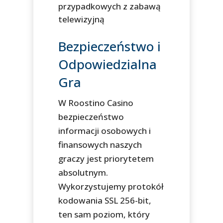
przypadkowych z zabawą
telewizyjną
Bezpieczeństwo i
Odpowiedzialna
Gra
W Roostino Casino
bezpieczeństwo
informacji osobowych i
finansowych naszych
graczy jest priorytetem
absolutnym.
Wykorzystujemy protokół
kodowania SSL 256-bit,
ten sam poziom, który