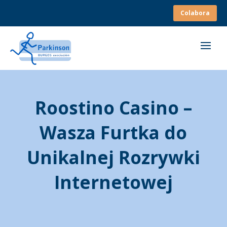
Colabora
Roostino Casino –
Wasza Furtka do
Unikalnej Rozrywki
Internetowej