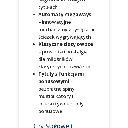
tytułach
Automaty megaways
– innowacyjne
mechanizmy z tysiącami
ścieżek wygrywających
Klasyczne sloty owoce
– prostota i nostalgia
dla miłośników
klasycznych rozwiązań
Tytuły z funkcjami
bonusowymi
–
bezpłatne spiny,
multiplikatory i
interaktywne rundy
bonusowe
Gry Stołowe i