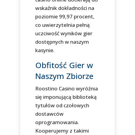
wskaźnik dokładności na
poziomie 99,97 procent,
co uwierzytelnia pełną
uczciwość wyników gier
dostępnych w naszym
kasynie.
Obfitość Gier w
Naszym Zbiorze
Roostino Casino wyróżnia
się imponującą biblioteką
tytułów od czołowych
dostawców
oprogramowania.
Kooperujemy z takimi