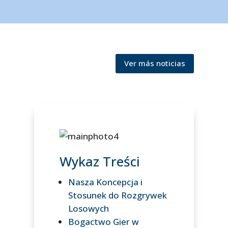
Ver más noticias
Wykaz Treści
Nasza Koncepcja i
Stosunek do Rozgrywek
Losowych
Bogactwo Gier w