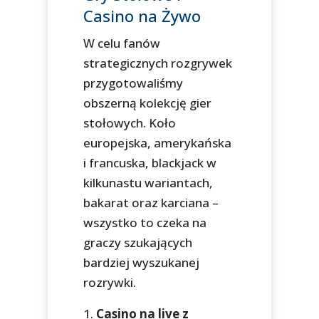
Casino na Żywo
W celu fanów
strategicznych rozgrywek
przygotowaliśmy
obszerną kolekcję gier
stołowych. Koło
europejska, amerykańska
i francuska, blackjack w
kilkunastu wariantach,
bakarat oraz karciana –
wszystko to czeka na
graczy szukających
bardziej wyszukanej
rozrywki.
Casino na live z