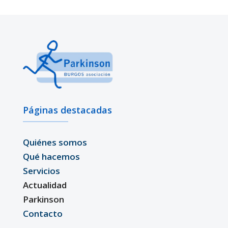
Páginas destacadas
Quiénes somos
Qué hacemos
Servicios
Actualidad
Parkinson
Contacto