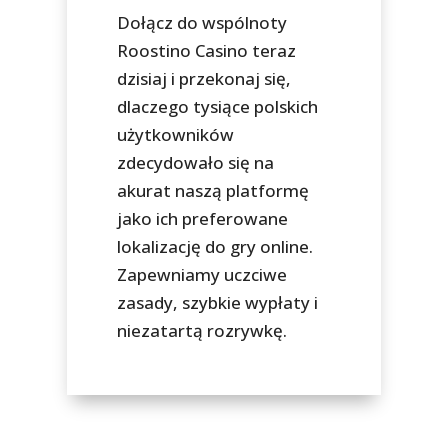
Dołącz do wspólnoty
Roostino Casino teraz
dzisiaj i przekonaj się,
dlaczego tysiące polskich
użytkowników
zdecydowało się na
akurat naszą platformę
jako ich preferowane
lokalizację do gry online.
Zapewniamy uczciwe
zasady, szybkie wypłaty i
niezatartą rozrywkę.